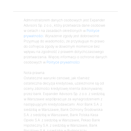
Administratorem danych osobowych jest Expander
Advisors Sp. z o.o., który przetwarza dane osobowe
w celach i na zasadach określonych w
Polityce
prywatności
. Wyrażenie zgody jest dobrowolne.
Przyjmuję do wiadomości, że przysługuje mi prawo
do cofnięcia zgody w dowolnym momencie bez
wpływu na zgodność z prawem dotychczasowego
przetwarzania. Więcej informacji o ochronie danych
osobowych w
Polityce prywatności
Nota prawna:
Ostateczne warunki cenowe, jak również
ostateczna decyzja kredytowa, uzależnione są od
oceny zdolności kredytowej klienta dokonywanej
przez bank. Expander Advisors Sp. z o.o. z siedzibą
w Warszawie współpracuje za wynagrodzeniem z
następującymi kredytodawcami: Alior Bank S.A. z
siedzibą w Warszawie, Bank Ochrony Środowiska
S.A. z siedzibą w Warszawie, Bank Polska Kasa
Opieki S.A. z siedzibą w Warszawie, Pekao Bank
Hipoteczny S.A. z siedzibą w Warszawie, Bank
Pocztowy S.A. z siedzibą w Bydgoszczy,