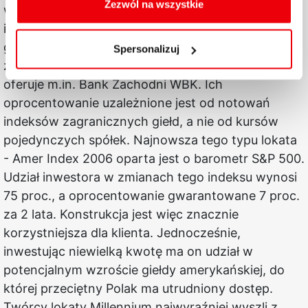
oraz zmiany ustawień plików cookies a także ich
Zezwól na wszystkie
więcej niż 20-30 proc. - mówi doradca
usuwania z przeglądarki internetowej, znajdują się
inwestycyjny Alfred Adamiec. Jego zdaniem, cena
w
Polityce cookies
.
gwarancji zaproponowana przez Millennium jest
Spersonalizuj
zbyt wysoka. Lokaty inwestycyjne od kilku lat
oferuje m.in. Bank Zachodni WBK. Ich
oprocentowanie uzależnione jest od notowań
indeksów zagranicznych giełd, a nie od kursów
pojedynczych spółek. Najnowsza tego typu lokata
- Amer Index 2006 oparta jest o barometr S&P 500.
Udział inwestora w zmianach tego indeksu wynosi
75 proc., a oprocentowanie gwarantowane 7 proc.
za 2 lata. Konstrukcja jest więc znacznie
korzystniejsza dla klienta. Jednocześnie,
inwestując niewielką kwotę ma on udział w
potencjalnym wzroście giełdy amerykańskiej, do
której przeciętny Polak ma utrudniony dostęp.
Twórcy lokaty Millennium najwyraźniej wyszli z