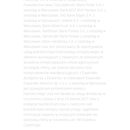
Powszechna Kasa Oszczędności Bank Polski S.A. z
siedzibą w Warszawie, Bank BGŻ BNP Paribas S.A. z
siedzibą w Warszawie, ING Bank Śląski S.A. z
siedzibą w Katowicach, mBank S.A. z siedzibą w
Warszawie, Bank Millennium S.A. z siedzibą w
Warszawie, Raiffeisen Bank Polska S.A. z siedzibą w
Warszawie, Santander Bank Polska z siedzibą w
Warszawie, Bank Handlowy S.A. z siedzibą w
Warszawie oraz jest umocowany do wykonywania
usług pośrednictwa finansowego (kredytowego) w
zakresie wynikającym z zawartych ze wskazanymi
wcześniej kredytodawcami umów agencyjnych.
Szczegóły oferty, jak również aktualna lista
kredytodawców współpracujących z Expander,
dostępne są u Eksperta i w Oddziałach Expander.
Expander Advisors Sp. z o.o. z siedzibą w Warszawie
jest powiązanym pośrednikiem kredytu
hipotecznego oraz nie świadczy usługi doradczej w
rozumieniu ustawy z dnia 23 marca 2017 roku o
kredycie hipotecznym oraz o nadzorze nad
pośrednikami kredytu hipotecznego i agentami.
Informacje zawarte w niniejszym materiale nie
stanowią oferty w rozumieniu art. 66 Kodeksu
Cywilnego.