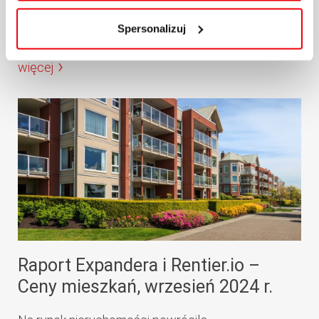
Co prawda...
w
Polityce cookies
.
Spersonalizuj
25.10.2024 / KOMENTARZE I ANALIZY
więcej
Raport Expandera i Rentier.io –
Ceny mieszkań, wrzesień 2024 r.