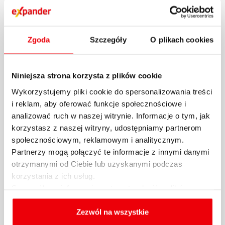
więcej
Zgoda
Szczegóły
O plikach cookies
Niniejsza strona korzysta z plików cookie
Wykorzystujemy pliki cookie do spersonalizowania treści
i reklam, aby oferować funkcje społecznościowe i
analizować ruch w naszej witrynie. Informacje o tym, jak
korzystasz z naszej witryny, udostępniamy partnerom
społecznościowym, reklamowym i analitycznym.
Raport Expandera i Rentier.io –
Partnerzy mogą połączyć te informacje z innymi danymi
Najem mieszkań, październik i III
otrzymanymi od Ciebie lub uzyskanymi podczas
kw. 2024 r...
korzystania z ich usług.
Szczegółowe informacje na temat rodzajów plików
cookies, celu i sposobu korzystania z nich przez nas
Po ogromnych wzrostach kosztów najmu w
oraz zmiany ustawień plików cookies a także ich
Zezwól na wszystkie
2022 r. na rynku panowała względna stabilizacja.
usuwania z przeglądarki internetowej, znajdują się