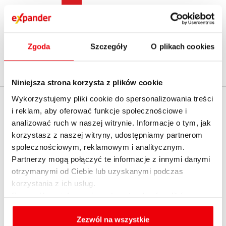
1
2
...
15
›
Zgoda
Szczegóły
O plikach cookies
Niniejsza strona korzysta z plików cookie
Wykorzystujemy pliki cookie do spersonalizowania treści
EXPANDER
i reklam, aby oferować funkcje społecznościowe i
Policz realną zdolność
analizować ruch w naszej witrynie. Informacje o tym, jak
kredytową z
O firmie
korzystasz z naszej witryny, udostępniamy partnerom
ekspertem - umów
społecznościowym, reklamowym i analitycznym.
Kontakt z Expanderem
spotkanie
Partnerzy mogą połączyć te informacje z innymi danymi
Kontakt do mediów
otrzymanymi od Ciebie lub uzyskanymi podczas
English summary
korzystania z ich usług.
Szczegółowe informacje na temat rodzajów plików
Dołącz do nas
cookies, celu i sposobu korzystania z nich przez nas
Informacja o realizowanej
oraz zmiany ustawień plików cookies a także ich
Zezwól na wszystkie
strategii podatkowej 2020