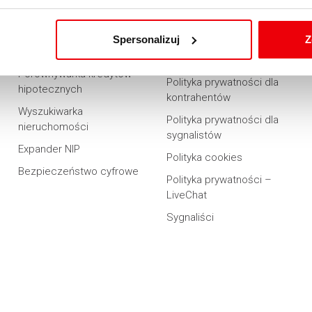
Reklamacje
Regulamin wyszukiwarki
nieruchomości
FAQ
Spersonalizuj
Z
Polityka prywatności dla
Mapa strony
klientów
Porównywarka kredytów
Polityka prywatności dla
hipotecznych
kontrahentów
Wyszukiwarka
Polityka prywatności dla
nieruchomości
sygnalistów
Expander NIP
Polityka cookies
Bezpieczeństwo cyfrowe
Polityka prywatności –
LiveChat
Sygnaliści