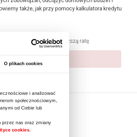
znych zobowiązań, odciążyć domowych budżet i
owiemy także, jak przy pomocy kalkulatora kredytu
emu możesz spłacać jedną niższą ratę.
O plikach cookies
ołecznościowe i analizować
artnerom społecznościowym,
INFOLINIA
anymi od Ciebie lub
22 295 44 44
h przez nas oraz zmiany
ityce cookies
.