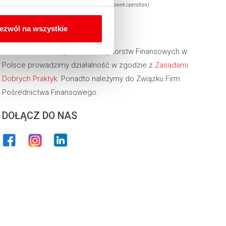
Infolinia (koszt za każdą rozpoczętą minutę wg stawek operatora)
PRZYNALEŻNOŚĆ
ezwól na wszystkie
Jako członek Związku Przedsiębiorstw Finansowych w
Polsce prowadzimy działalność w zgodzie z
Zasadami
Dobrych Praktyk
. Ponadto należymy do Związku Firm
Pośrednictwa Finansowego.
DOŁĄCZ DO NAS