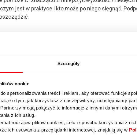
które pomoże Ci znacząco zmniejszyć wysokość miesięc
 czym jest w praktyce i kto może po niego sięgnąć. Podp
aoszczędzić.
e zyskać na połączeniu (konsolidacji) kredytów. Dzięki t
Szczegóły
 plików cookie
do spersonalizowania treści i reklam, aby oferować funkcje sp
ormacje o tym, jak korzystasz z naszej witryny, udostępniamy p
PRZYDATNE
REGULAMINY
Partnerzy mogą połączyć te informacje z innymi danymi otrzym
nia z ich usług.
Dostepność
Regulaminy
emat rodzajów plików cookies, celu i sposobu korzystania z nic
kże ich usuwania z przeglądarki internetowej, znajdują się w
Pol
Rabaty i promocje
Regulamin serwisu