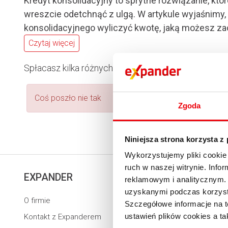
Kredyt konsolidacyjny to sprytne rozwiązanie, 
wreszcie odetchnąć z ulgą. W artykule wyjaśnimy,
konsolidacyjnego wyliczyć kwotę, jaką możesz z
Spłacasz kilka różnych zobowiązań? Sprawdź ile moż
Coś poszło nie tak
Zgoda
Niniejsza strona korzysta z
Wykorzystujemy pliki cookie 
ruch w naszej witrynie. Inf
EXPANDER
KALKULATORY
reklamowym i analitycznym. 
uzyskanymi podczas korzysta
O firmie
Kredytowe
Szczegółowe informacje na t
ustawień plików cookies a ta
Kontakt z Expanderem
Emerytalne