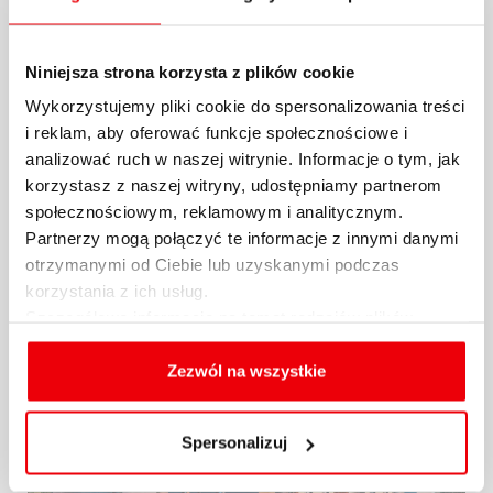
Raport Expandera i Rentier.io –
Niniejsza strona korzysta z plików cookie
Ceny mieszkań, październik i III
Wykorzystujemy pliki cookie do spersonalizowania treści
kw. 2024 r.
i reklam, aby oferować funkcje społecznościowe i
analizować ruch w naszej witrynie. Informacje o tym, jak
Na rynku nieruchomości mamy teraz do
korzystasz z naszej witryny, udostępniamy partnerom
czynienia z dość dziwną sytuacją. Z raportu
społecznościowym, reklamowym i analitycznym.
Expandera i...
Partnerzy mogą połączyć te informacje z innymi danymi
otrzymanymi od Ciebie lub uzyskanymi podczas
29.10.2024 / KOMENTARZE I ANALIZY
korzystania z ich usług.
Szczegółowe informacje na temat rodzajów plików
więcej
cookies, celu i sposobu korzystania z nich przez nas
oraz zmiany ustawień plików cookies a także ich
Zezwól na wszystkie
usuwania z przeglądarki internetowej, znajdują się
w
Polityce cookies
.
Spersonalizuj