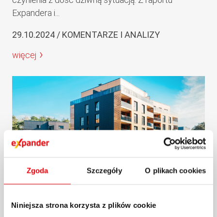
Expandera i...
29.10.2024 / KOMENTARZE I ANALIZY
więcej
Zgoda
Szczegóły
O plikach cookies
Raport Expandera i Rentier.io –
Najem mieszkań, październik i III
Niniejsza strona korzysta z plików cookie