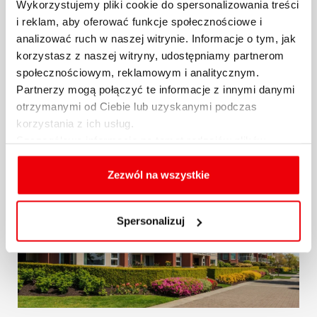
kw. 2024 r...
Wykorzystujemy pliki cookie do spersonalizowania treści
i reklam, aby oferować funkcje społecznościowe i
Po ogromnych wzrostach kosztów najmu w
analizować ruch w naszej witrynie. Informacje o tym, jak
2022 r. na rynku panowała względna stabilizacja.
korzystasz z naszej witryny, udostępniamy partnerom
społecznościowym, reklamowym i analitycznym.
Co prawda...
Partnerzy mogą połączyć te informacje z innymi danymi
25.10.2024 / KOMENTARZE I ANALIZY
otrzymanymi od Ciebie lub uzyskanymi podczas
korzystania z ich usług.
więcej
Szczegółowe informacje na temat rodzajów plików
cookies, celu i sposobu korzystania z nich przez nas
oraz zmiany ustawień plików cookies a także ich
Zezwól na wszystkie
usuwania z przeglądarki internetowej, znajdują się
w
Polityce cookies
.
Spersonalizuj