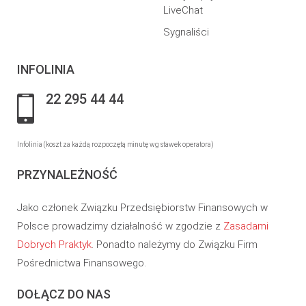
LiveChat
Sygnaliści
INFOLINIA
22 295 44 44
Infolinia (koszt za każdą rozpoczętą minutę wg stawek operatora)
PRZYNALEŻNOŚĆ
Jako członek Związku Przedsiębiorstw Finansowych w
Polsce prowadzimy działalność w zgodzie z
Zasadami
Dobrych Praktyk
. Ponadto należymy do Związku Firm
Pośrednictwa Finansowego.
DOŁĄCZ DO NAS