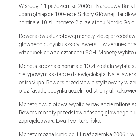
W środę, 11 października 2006 r., Narodowy Bank 
upamiętniające 100-lecie Szkoły Głównej Handlowe
nominale 10 zł i monetę 2 zł ze stopu Nordic Gold.
Rewers dwustuzłotowej monety złotej przedstawi
głównego budynku szkoły. Awers – wizerunek orła 
wizerunek orła ze sztandaru SGH. Monetę wybito 
Moneta srebrna o nominale 10 zł została wybita 
nietypowym kształcie dziewięciokąta. Na jej awers
ostrosłupa. Rewers przedstawia stylizowany wiz
oraz fasadę budynku uczelni od strony ul. Rakowiec
Monetę dwuzłotową wybito w nakładzie miliona s
Rewers monety przedstawia fasadę głównego budy
zaprojektowała Ewa Tyc-Karpińska.
Monety można kupić od 11 października 2006 r. 