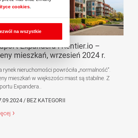
ityce cookies
.
ezwól na wszystkie
aport Expandera i Rentier.io –
eny mieszkań, wrzesień 2024 r.
a rynek nieruchomości powróciła „normalność”.
eny mieszkań w większości miast są stabilne. Z
portu Expandera...
7.09.2024 / BEZ KATEGORII
ięcej