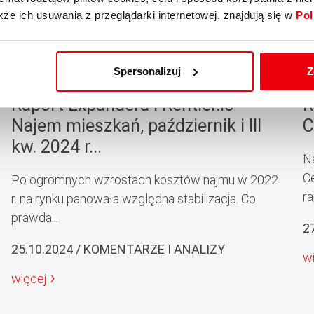
kże ich usuwania z przeglądarki internetowej, znajdują się w
Pol
Spersonalizuj
Z
Raport Expandera i Rentier.io –
R
Najem mieszkań, październik i III
C
kw. 2024 r...
N
C
Po ogromnych wzrostach kosztów najmu w 2022
ra
r. na rynku panowała względna stabilizacja. Co
prawda...
2
25.10.2024 / KOMENTARZE I ANALIZY
w
więcej