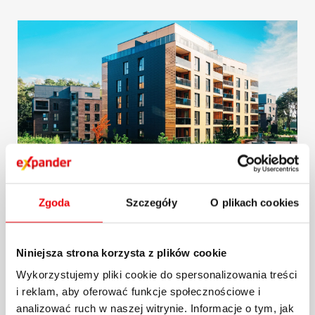
Raport Expandera i Rentier.io –
Najem mieszkań, październik i III
Zgoda
Szczegóły
O plikach cookies
kw. 2024 r...
Niniejsza strona korzysta z plików cookie
Po ogromnych wzrostach kosztów najmu w
Wykorzystujemy pliki cookie do spersonalizowania treści
2022 r. na rynku panowała względna stabilizacja.
i reklam, aby oferować funkcje społecznościowe i
Co prawda...
analizować ruch w naszej witrynie. Informacje o tym, jak