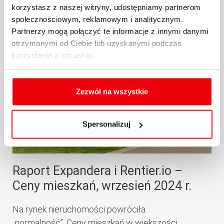
korzystasz z naszej witryny, udostępniamy partnerom
25.10.2024 / KOMENTARZE I ANALIZY
społecznościowym, reklamowym i analitycznym.
więcej
Partnerzy mogą połączyć te informacje z innymi danymi
otrzymanymi od Ciebie lub uzyskanymi podczas
korzystania z ich usług.
Szczegółowe informacje na temat rodzajów plików
cookies, celu i sposobu korzystania z nich przez nas
oraz zmiany ustawień plików cookies a także ich
Zezwól na wszystkie
usuwania z przeglądarki internetowej, znajdują się
w
Polityce cookies
.
Spersonalizuj
Raport Expandera i Rentier.io –
Ceny mieszkań, wrzesień 2024 r.
Na rynek nieruchomości powróciła
„normalność”. Ceny mieszkań w większości