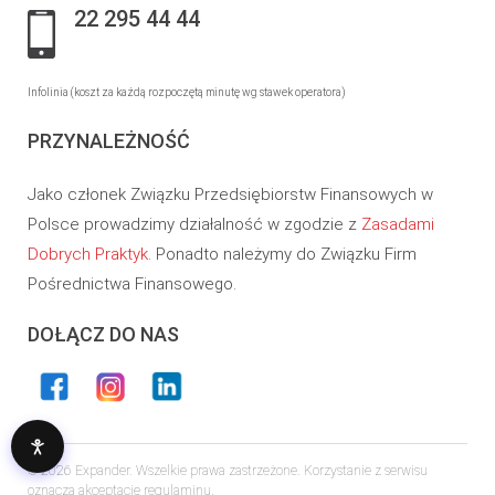
22 295 44 44
Infolinia (koszt za każdą rozpoczętą minutę wg stawek operatora)
PRZYNALEŻNOŚĆ
Jako członek Związku Przedsiębiorstw Finansowych w
Polsce prowadzimy działalność w zgodzie z
Zasadami
Dobrych Praktyk
. Ponadto należymy do Związku Firm
Pośrednictwa Finansowego.
DOŁĄCZ DO NAS
© 2026 Expander. Wszelkie prawa zastrzeżone. Korzystanie z serwisu
oznacza akceptację regulaminu.