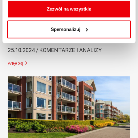
cookies, celu i sposobu korzystania z nich przez nas
kw. 2024 r...
oraz zmiany ustawień plików cookies a także ich
Zezwól na wszystkie
usuwania z przeglądarki internetowej, znajdują się
Po ogromnych wzrostach kosztów najmu w
w
Polityce cookies
.
2022 r. na rynku panowała względna stabilizacja.
Spersonalizuj
Co prawda...
25.10.2024 / KOMENTARZE I ANALIZY
więcej