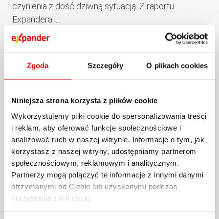
czynienia z dość dziwną sytuacją. Z raportu
Expandera i...
29.10.2024 / KOMENTARZE I ANALIZY
więcej
Zgoda
Szczegóły
O plikach cookies
Niniejsza strona korzysta z plików cookie
Wykorzystujemy pliki cookie do spersonalizowania treści
i reklam, aby oferować funkcje społecznościowe i
analizować ruch w naszej witrynie. Informacje o tym, jak
korzystasz z naszej witryny, udostępniamy partnerom
społecznościowym, reklamowym i analitycznym.
Partnerzy mogą połączyć te informacje z innymi danymi
otrzymanymi od Ciebie lub uzyskanymi podczas
Raport Expandera i Rentier.io –
korzystania z ich usług.
Szczegółowe informacje na temat rodzajów plików
Najem mieszkań, październik i III