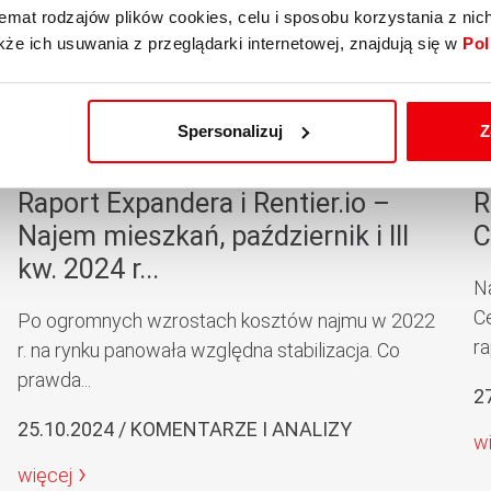
emat rodzajów plików cookies, celu i sposobu korzystania z nic
kże ich usuwania z przeglądarki internetowej, znajdują się w
Pol
Spersonalizuj
Z
Raport Expandera i Rentier.io –
R
Najem mieszkań, październik i III
C
kw. 2024 r...
N
C
Po ogromnych wzrostach kosztów najmu w 2022
ra
r. na rynku panowała względna stabilizacja. Co
prawda...
2
25.10.2024 / KOMENTARZE I ANALIZY
w
więcej