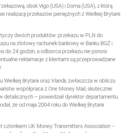
przekazową, obok Vigo (USA) i Doma (USA), z którą
realizacji przekazów pieniężnych z Wielkiej Brytanii
i dotyczy dwóch produktów: przekazu w PLN do
kazu na złotowy rachunek bankowy w Banku BGŻ i
osi do 24 godzin, a odbiorca przekazu nie ponosi
entualne reklamacje z klientami są przeprowadzane
.
 Wielkiej Brytanii oraz Irlandii, zwłaszcza w obliczu
 państw współpraca z One Money Mail, skutecznie
w detalicznych – powiedział dyrektor departamentu
dał, że od maja 2004 roku do Wielkiej Brytanii
st członkiem UK Money Transmitters Association –