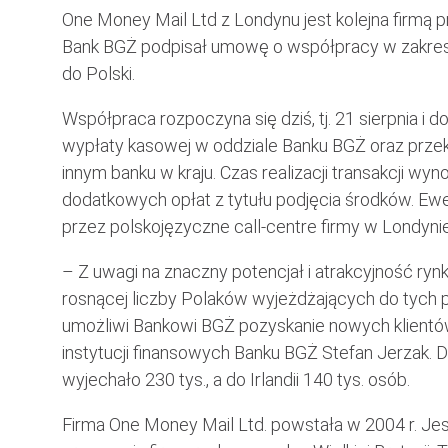
One Money Mail Ltd z Londynu jest kolejna firmą 
Bank BGŻ podpisał umowę o współpracy w zakresie 
do Polski.
Współpraca rozpoczyna się dziś, tj. 21 sierpnia 
wypłaty kasowej w oddziale Banku BGŻ oraz prze
innym banku w kraju. Czas realizacji transakcji wyn
dodatkowych opłat z tytułu podjęcia środków. Ew
przez polskojęzyczne call-centre firmy w Londynie
– Z uwagi na znaczny potencjał i atrakcyjność rynku
rosnącej liczby Polaków wyjeżdżających do tych
umożliwi Bankowi BGŻ pozyskanie nowych klientó
instytucji finansowych Banku BGŻ Stefan Jerzak. Do
wyjechało 230 tys., a do Irlandii 140 tys. osób.
Firma One Money Mail Ltd. powstała w 2004 r. Je