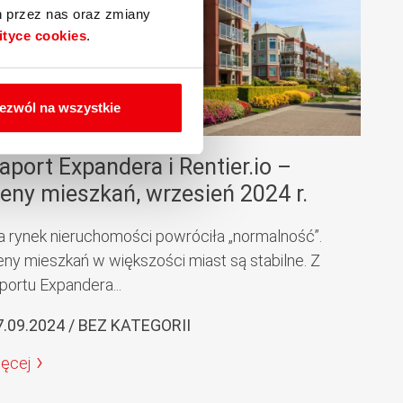
h przez nas oraz zmiany
ityce cookies
.
ezwól na wszystkie
aport Expandera i Rentier.io –
eny mieszkań, wrzesień 2024 r.
a rynek nieruchomości powróciła „normalność”.
eny mieszkań w większości miast są stabilne. Z
portu Expandera...
7.09.2024 / BEZ KATEGORII
ięcej