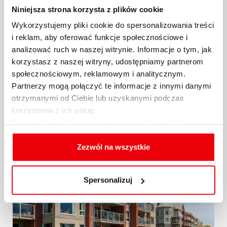
Niniejsza strona korzysta z plików cookie
Raport Expandera i Rentier.io –
Wykorzystujemy pliki cookie do spersonalizowania treści
Najem mieszkań, październik i III
i reklam, aby oferować funkcje społecznościowe i
kw. 2024 r...
analizować ruch w naszej witrynie. Informacje o tym, jak
korzystasz z naszej witryny, udostępniamy partnerom
Po ogromnych wzrostach kosztów najmu w
społecznościowym, reklamowym i analitycznym.
2022 r. na rynku panowała względna stabilizacja.
Partnerzy mogą połączyć te informacje z innymi danymi
Co prawda...
otrzymanymi od Ciebie lub uzyskanymi podczas
korzystania z ich usług.
25.10.2024 / KOMENTARZE I ANALIZY
Szczegółowe informacje na temat rodzajów plików
cookies, celu i sposobu korzystania z nich przez nas
więcej
oraz zmiany ustawień plików cookies a także ich
Zezwól na wszystkie
usuwania z przeglądarki internetowej, znajdują się
w
Polityce cookies
.
Spersonalizuj