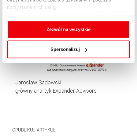
korzystania z ich usług.
Szczegółowe informacje na temat rodzajów plików
cookies, celu i sposobu korzystania z nich przez nas
oraz zmiany ustawień plików cookies a także ich
Zezwól na wszystkie
usuwania z przeglądarki internetowej, znajdują się
w
Polityce cookies
.
Spersonalizuj
Jarosław Sadowski
główny analityk Expander Advisors
OPUBLIKUJ ARTYKUŁ