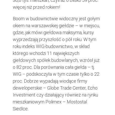
36,6 tys. mieszkań, czyli aż o blisko 59 proc.
więcej niż przed rokiem!
Boom w budownictwie widoczny jest gołym
okiem na warszawskiej giełdzie – w miejscu,
gdzie, jak mówi giełdowa maksyma, kursy
wyprzedzają przyszłość o pół roku. W tym
roku indeks WIG-budownictwo, w skład
którego wchodzi 11 największych
giełdowych spółek budowlanych, wzrósł już
o 82 proc. Dla porównania cała giełda – tj.
WIG – podskoczyła w tym czasie tylko o 22
proc. Dobrze wypadają wiodące firmy
deweloperskie – Globe Trade Center, Echo
Investment czy działający również na rynku
mieszkaniowym Polimex – Mostostal
Siedlce.