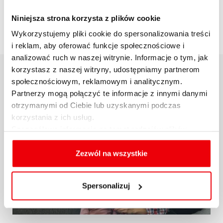
Niniejsza strona korzysta z plików cookie
Wykorzystujemy pliki cookie do spersonalizowania treści
i reklam, aby oferować funkcje społecznościowe i
analizować ruch w naszej witrynie. Informacje o tym, jak
korzystasz z naszej witryny, udostępniamy partnerom
POWIĄZANE AKTUALNOŚCI
społecznościowym, reklamowym i analitycznym.
Partnerzy mogą połączyć te informacje z innymi danymi
otrzymanymi od Ciebie lub uzyskanymi podczas
korzystania z ich usług.
Szczegółowe informacje na temat rodzajów plików
cookies, celu i sposobu korzystania z nich przez nas
oraz zmiany ustawień plików cookies a także ich
Zezwól na wszystkie
usuwania z przeglądarki internetowej, znajdują się
w
Polityce cookies
.
Spersonalizuj