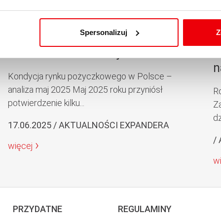
Spersonalizuj
Z
Kondycja rynku pożyczkowego w
E
Polsce – analiza maj 2025
W
n
Kondycja rynku pożyczkowego w Polsce –
analiza maj 2025 Maj 2025 roku przyniósł
R
potwierdzenie kilku...
Z
dz
17.06.2025 / AKTUALNOŚCI EXPANDERA
/
więcej
w
PRZYDATNE
REGULAMINY