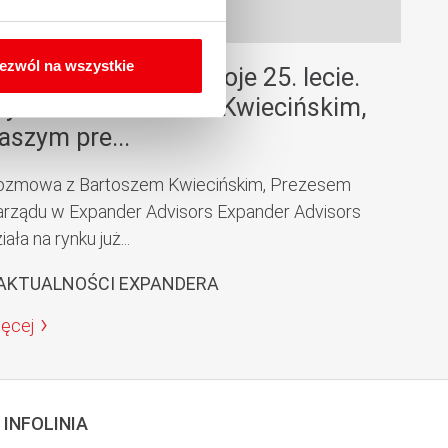
ezwól na wszystkie
xpander świętuje swoje 25. lecie.
ywiad z Bartoszem Kwiecińskim,
aszym pre...
ozmowa z Bartoszem Kwiecińskim, Prezesem
arządu w Expander Advisors Expander Advisors
iała na rynku już...
 AKTUALNOŚCI EXPANDERA
ięcej
INFOLINIA