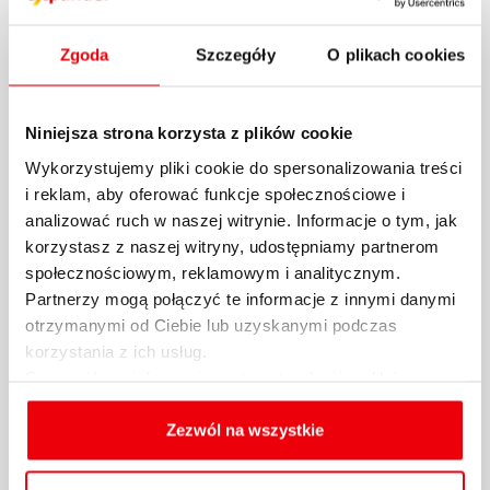
Zgoda
Szczegóły
O plikach cookies
Niniejsza strona korzysta z plików cookie
Wykorzystujemy pliki cookie do spersonalizowania treści
Raport Expandera i Rentier.io –
i reklam, aby oferować funkcje społecznościowe i
Ceny mieszkań, październik i III
analizować ruch w naszej witrynie. Informacje o tym, jak
kw. 2024 r.
korzystasz z naszej witryny, udostępniamy partnerom
społecznościowym, reklamowym i analitycznym.
Na rynku nieruchomości mamy teraz do
Partnerzy mogą połączyć te informacje z innymi danymi
czynienia z dość dziwną sytuacją. Z raportu
otrzymanymi od Ciebie lub uzyskanymi podczas
Expandera i...
korzystania z ich usług.
Szczegółowe informacje na temat rodzajów plików
29.10.2024 / KOMENTARZE I ANALIZY
cookies, celu i sposobu korzystania z nich przez nas
oraz zmiany ustawień plików cookies a także ich
Zezwól na wszystkie
więcej
usuwania z przeglądarki internetowej, znajdują się
w
Polityce cookies
.