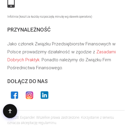
Infolinia (koszt za każdą rozpoczętą minutę wg stawek operatora)
PRZYNALEŻNOŚĆ
Jako członek Związku Przedsiębiorstw Finansowych w
Polsce prowadzimy działalność w zgodzie z
Zasadami
Dobrych Praktyk
. Ponadto należymy do Związku Firm
Pośrednictwa Finansowego.
DOŁĄCZ DO NAS
© 2026 Expander. Wszelkie prawa zastrzeżone. Korzystanie z serwisu
oznacza akceptację regulaminu.