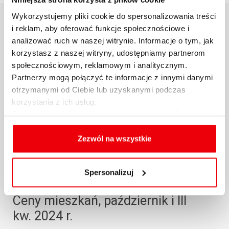
Wykorzystujemy pliki cookie do spersonalizowania treści
i reklam, aby oferować funkcje społecznościowe i
POWIĄZANE AKTUALNOŚCI
analizować ruch w naszej witrynie. Informacje o tym, jak
korzystasz z naszej witryny, udostępniamy partnerom
społecznościowym, reklamowym i analitycznym.
Partnerzy mogą połączyć te informacje z innymi danymi
otrzymanymi od Ciebie lub uzyskanymi podczas
korzystania z ich usług.
Szczegółowe informacje na temat rodzajów plików
cookies, celu i sposobu korzystania z nich przez nas
oraz zmiany ustawień plików cookies a także ich
Zezwól na wszystkie
usuwania z przeglądarki internetowej, znajdują się
w
Polityce cookies
.
Spersonalizuj
Raport Expandera i Rentier.io –
Ceny mieszkań, październik i III
kw. 2024 r.