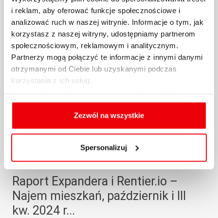
Expandera i...
i reklam, aby oferować funkcje społecznościowe i
analizować ruch w naszej witrynie. Informacje o tym, jak
29.10.2024 / KOMENTARZE I ANALIZY
korzystasz z naszej witryny, udostępniamy partnerom
społecznościowym, reklamowym i analitycznym.
więcej
Partnerzy mogą połączyć te informacje z innymi danymi
otrzymanymi od Ciebie lub uzyskanymi podczas
korzystania z ich usług.
Szczegółowe informacje na temat rodzajów plików
cookies, celu i sposobu korzystania z nich przez nas
oraz zmiany ustawień plików cookies a także ich
Zezwól na wszystkie
usuwania z przeglądarki internetowej, znajdują się
w
Polityce cookies
.
Spersonalizuj
Raport Expandera i Rentier.io –
Najem mieszkań, październik i III
kw. 2024 r...