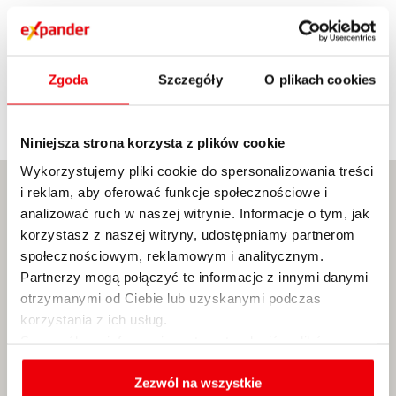
Dodatkowe
Informacje
Zgoda
Szczegóły
O plikach cookies
Wejście od Placu 3 Maja.
Niniejsza strona korzysta z plików cookie
Wykorzystujemy pliki cookie do spersonalizowania treści
i reklam, aby oferować funkcje społecznościowe i
analizować ruch w naszej witrynie. Informacje o tym, jak
korzystasz z naszej witryny, udostępniamy partnerom
społecznościowym, reklamowym i analitycznym.
Partnerzy mogą połączyć te informacje z innymi danymi
otrzymanymi od Ciebie lub uzyskanymi podczas
korzystania z ich usług.
Szczegółowe informacje na temat rodzajów plików
cookies, celu i sposobu korzystania z nich przez nas
oraz zmiany ustawień plików cookies a także ich
Zezwól na wszystkie