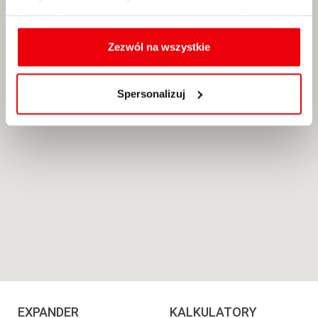
Szczegółowe informacje na temat rodzajów plików
cookies, celu i sposobu korzystania z nich przez nas
oraz zmiany ustawień plików cookies a także ich
Zezwól na wszystkie
usuwania z przeglądarki internetowej, znajdują się
w
Polityce cookies
.
Spersonalizuj
EXPANDER
KALKULATORY