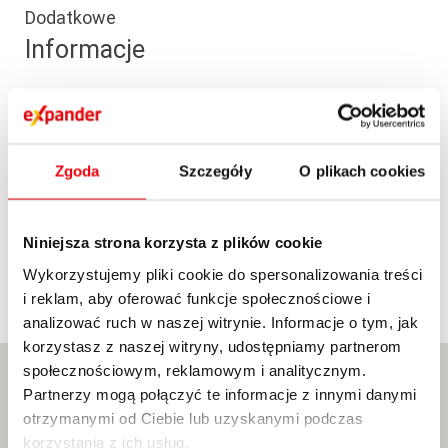
Dodatkowe
Informacje
Pierwsze piętro, windy od strony ul. Wieniawskiej
(oznaczone w parkingu podziemnym jako winda A).
Windy od strony Spokojnej nie zatrzymują się na
Zgoda
Szczegóły
O plikach cookies
pierwszym piętrze.
Parking jest pod budynkiem wjazd od Spokojnej.
Parking zewnętrzny 50m obok, na ul Ewangelickiej
Niniejsza strona korzysta z plików cookie
obok budynku Wydziału Prawa KUL.
Wykorzystujemy pliki cookie do spersonalizowania treści
i reklam, aby oferować funkcje społecznościowe i
analizować ruch w naszej witrynie. Informacje o tym, jak
korzystasz z naszej witryny, udostępniamy partnerom
społecznościowym, reklamowym i analitycznym.
Partnerzy mogą połączyć te informacje z innymi danymi
otrzymanymi od Ciebie lub uzyskanymi podczas
korzystania z ich usług.