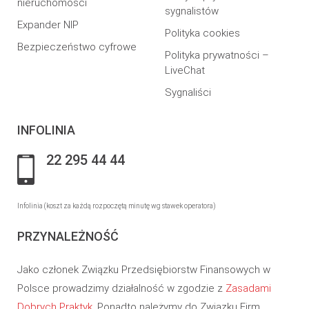
nieruchomości
sygnalistów
Expander NIP
Polityka cookies
Bezpieczeństwo cyfrowe
Polityka prywatności –
LiveChat
Sygnaliści
INFOLINIA
22 295 44 44
Infolinia (koszt za każdą rozpoczętą minutę wg stawek operatora)
PRZYNALEŻNOŚĆ
Jako członek Związku Przedsiębiorstw Finansowych w
Polsce prowadzimy działalność w zgodzie z
Zasadami
Dobrych Praktyk
. Ponadto należymy do Związku Firm