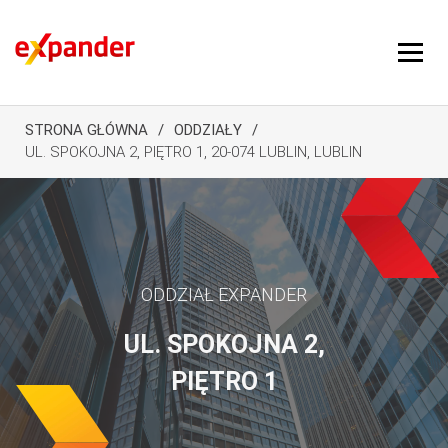
STRONA GŁÓWNA
ODDZIAŁY
UL. SPOKOJNA 2, PIĘTRO 1, 20-074 LUBLIN, LUBLIN
ODDZIAŁ EXPANDER
UL. SPOKOJNA 2,
PIĘTRO 1