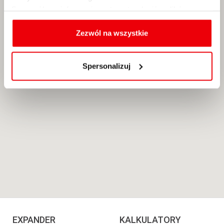
Szczegółowe informacje na temat rodzajów plików
cookies, celu i sposobu korzystania z nich przez nas
oraz zmiany ustawień plików cookies a także ich
Zezwól na wszystkie
usuwania z przeglądarki internetowej, znajdują się
w
Polityce cookies
.
Spersonalizuj
EXPANDER
KALKULATORY