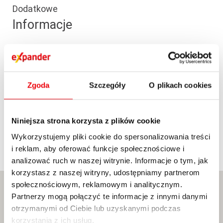
Dodatkowe
Informacje
Oddział mieści się 350 m od Rynku w Kępnie na
skrzyżowaniu ulic ks. P. Wawrzyniaka i ul. Kościelnej
(przy Galerii „Stara Wozownia” oraz Kościoła pw. św.
Zgoda
Szczegóły
O plikach cookies
Marcina).
Bezpłatny parking jest możliwy przy samym
oddziale od strony parku lub gościnnie do 1h przy
Niniejsza strona korzysta z plików cookie
Galerii „Stara Wozownia
Wykorzystujemy pliki cookie do spersonalizowania treści
i reklam, aby oferować funkcje społecznościowe i
analizować ruch w naszej witrynie. Informacje o tym, jak
korzystasz z naszej witryny, udostępniamy partnerom
społecznościowym, reklamowym i analitycznym.
Partnerzy mogą połączyć te informacje z innymi danymi
otrzymanymi od Ciebie lub uzyskanymi podczas
korzystania z ich usług.