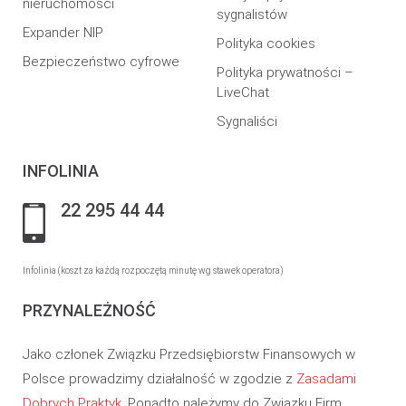
nieruchomości
sygnalistów
Expander NIP
Polityka cookies
Bezpieczeństwo cyfrowe
Polityka prywatności –
LiveChat
Sygnaliści
INFOLINIA
22 295 44 44
Infolinia (koszt za każdą rozpoczętą minutę wg stawek operatora)
PRZYNALEŻNOŚĆ
Jako członek Związku Przedsiębiorstw Finansowych w
Polsce prowadzimy działalność w zgodzie z
Zasadami
Dobrych Praktyk
. Ponadto należymy do Związku Firm