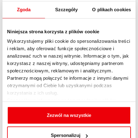
spłaci dopiero po roku.
Zgoda
Szczegóły
O plikach cookies
Niniejsza strona korzysta z plików cookie
Oferta dotyczy nowych samochodów marki
Opel: modeli corsa, agila i combo.
Wykorzystujemy pliki cookie do spersonalizowania treści
W przypadku corsy pierwsza wpłata wynosi
i reklam, aby oferować funkcje społecznościowe i
analizować ruch w naszej witrynie. Informacje o tym, jak
50 proc. wartości auta, zaś na agilę i combo
korzystasz z naszej witryny, udostępniamy partnerom
trzeba wpłacić 70 proc. wartości. Pozostałą
społecznościowym, reklamowym i analitycznym.
resztę klient zaczyna spłacać dopiero po
Partnerzy mogą połączyć te informacje z innymi danymi
upływie 12 miesięcy od momentu pierwszej
otrzymanymi od Ciebie lub uzyskanymi podczas
wpłaty.
korzystania z ich usług.
Szczegółowe informacje na temat rodzajów plików
cookies, celu i sposobu korzystania z nich przez nas
oraz zmiany ustawień plików cookies a także ich
Zezwól na wszystkie
– Nasz bank, jako pierwszy w Polsce,
usuwania z przeglądarki internetowej, znajdują się
wprowadził kilka lat temu ten typ
w
Polityce cookies
.
preferencyjnego kredytu – mówi Marek
Spersonalizuj