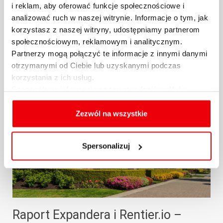
Po ogromnych wzrostach kosztów najmu w
i reklam, aby oferować funkcje społecznościowe i
analizować ruch w naszej witrynie. Informacje o tym, jak
2022 r. na rynku panowała względna stabilizacja.
korzystasz z naszej witryny, udostępniamy partnerom
Co prawda...
społecznościowym, reklamowym i analitycznym.
Partnerzy mogą połączyć te informacje z innymi danymi
25.10.2024 / KOMENTARZE I ANALIZY
otrzymanymi od Ciebie lub uzyskanymi podczas
więcej
korzystania z ich usług.
Szczegółowe informacje na temat rodzajów plików
cookies, celu i sposobu korzystania z nich przez nas
oraz zmiany ustawień plików cookies a także ich
Zezwól na wszystkie
usuwania z przeglądarki internetowej, znajdują się
w
Polityce cookies
.
Spersonalizuj
Raport Expandera i Rentier.io –