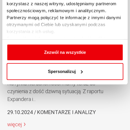
korzystasz z naszej witryny, udostępniamy partnerom
społecznościowym, reklamowym i analitycznym.
Partnerzy mogą połączyć te informacje z innymi danymi
otrzymanymi od Ciebie lub uzyskanymi podczas
korzystania z ich usług.
Szczegółowe informacje na temat rodzajów plików
cookies, celu i sposobu korzystania z nich przez nas
Raport Expandera i Rentier.io –
oraz zmiany ustawień plików cookies a także ich
Zezwól na wszystkie
usuwania z przeglądarki internetowej, znajdują się
Ceny mieszkań, październik i III
w
Polityce cookies
.
kw. 2024 r.
Spersonalizuj
Na rynku nieruchomości mamy teraz do
czynienia z dość dziwną sytuacją. Z raportu
Expandera i...
29.10.2024 / KOMENTARZE I ANALIZY
więcej