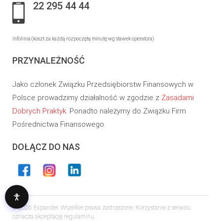
22 295 44 44
Infolinia (koszt za każdą rozpoczętą minutę wg stawek operatora)
PRZYNALEŻNOŚĆ
Jako członek Związku Przedsiębiorstw Finansowych w
Polsce prowadzimy działalność w zgodzie z
Zasadami
Dobrych Praktyk
. Ponadto należymy do Związku Firm
Pośrednictwa Finansowego.
DOŁĄCZ DO NAS
© 2026 Expander. Wszelkie prawa zastrzeżone. Korzystanie z serwisu
oznacza akceptację regulaminu.