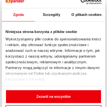
Gwiazdy pocieszają się penthouse’ami po
zachodniej stronie Parku Centralnego, gdzie
Zgoda
Szczegóły
O plikach cookies
zarządy uchodzą za znacznie bardziej
liberalne. Mieszkają tam m.in. Diane Keaton,
Yoko Ono, Roberta Flack, Sting i oczywiście
Niniejsza strona korzysta z plików cookie
Madonna.
Wykorzystujemy pliki cookie do spersonalizowania treści
i reklam, aby oferować funkcje społecznościowe i
Czy niemiłosierny system selekcji
analizować ruch w naszej witrynie. Informacje o tym, jak
gwarantuje, że nasz sąsiad nie urządzi w
korzystasz z naszej witryny, udostępniamy partnerom
środku nocy balangi, nie będzie sprowadzał
społecznościowym, reklamowym i analitycznym.
prostytutek i nie nasika w wyłożonej
Partnerzy mogą połączyć te informacje z innymi danymi
mahoniem windzie? – Tak naprawdę nie o to
otrzymanymi od Ciebie lub uzyskanymi podczas
w tym wszystkim chodzi – uśmiecha się z
korzystania z ich usług.
politowaniem de Rovira, dziwiąc się, jak mogę
Szczegółowe informacje na temat rodzajów plików
cookies, celu i sposobu korzystania z nich przez nas
zadawać takie naiwne pytanie. – Ludzie,
oraz zmiany ustawień plików cookies a także ich
Zezwól na wszystkie
nawet najbogatsi, są tylko ludźmi.
usuwania z przeglądarki internetowej, znajdują się