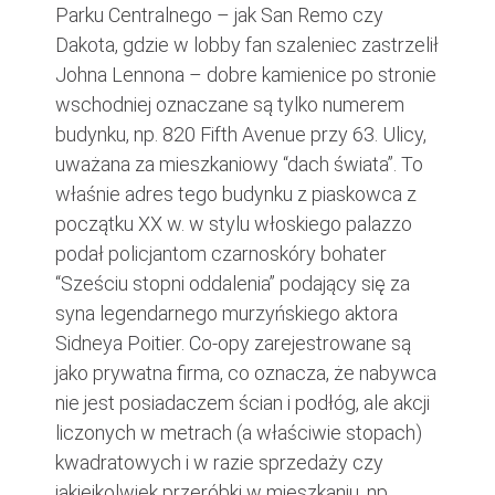
Parku Centralnego – jak San Remo czy
Dakota, gdzie w lobby fan szaleniec zastrzelił
Johna Lennona – dobre kamienice po stronie
wschodniej oznaczane są tylko numerem
budynku, np. 820 Fifth Avenue przy 63. Ulicy,
uważana za mieszkaniowy “dach świata”. To
właśnie adres tego budynku z piaskowca z
początku XX w. w stylu włoskiego palazzo
podał policjantom czarnoskóry bohater
“Sześciu stopni oddalenia” podający się za
syna legendarnego murzyńskiego aktora
Sidneya Poitier. Co-opy zarejestrowane są
jako prywatna firma, co oznacza, że nabywca
nie jest posiadaczem ścian i podłóg, ale akcji
liczonych w metrach (a właściwie stopach)
kwadratowych i w razie sprzedaży czy
jakiejkolwiek przeróbki w mieszkaniu, np.