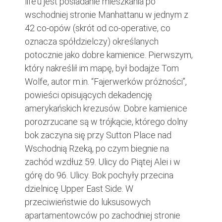
life’u jest posiadanie mieszkania po
wschodniej stronie Manhattanu w jednym z
42 co-opów (skrót od co-operative, co
oznacza spółdzielczy) określanych
potocznie jako dobre kamienice. Pierwszym,
który nakreślił im mapę, był bodajże Tom
Wolfe, autor m.in. “Fajerwerków próżności”,
powieści opisujących dekadencję
amerykańskich krezusów. Dobre kamienice
porozrzucane są w trójkącie, którego dolny
bok zaczyna się przy Sutton Place nad
Wschodnią Rzeką, po czym biegnie na
zachód wzdłuż 59. Ulicy do Piątej Alei i w
górę do 96. Ulicy. Bok pochyły przecina
dzielnicę Upper East Side. W
przeciwieństwie do luksusowych
apartamentowców po zachodniej stronie