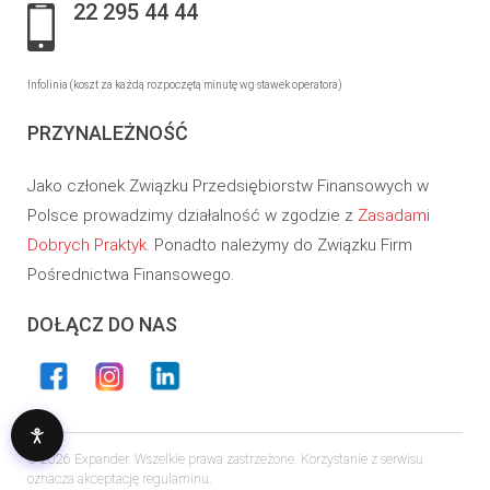
22 295 44 44
Infolinia (koszt za każdą rozpoczętą minutę wg stawek operatora)
PRZYNALEŻNOŚĆ
Jako członek Związku Przedsiębiorstw Finansowych w
Polsce prowadzimy działalność w zgodzie z
Zasadami
Dobrych Praktyk
. Ponadto należymy do Związku Firm
Pośrednictwa Finansowego.
DOŁĄCZ DO NAS
© 2026 Expander. Wszelkie prawa zastrzeżone. Korzystanie z serwisu
oznacza akceptację regulaminu.