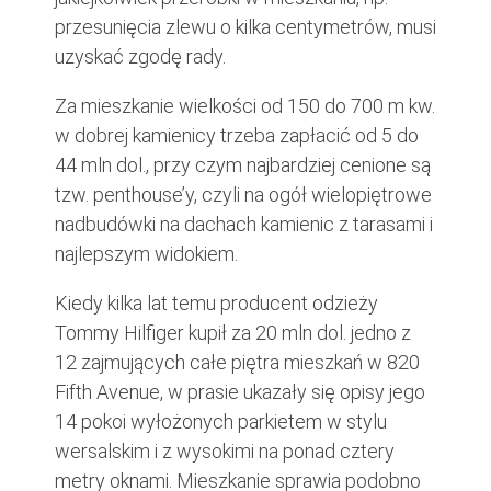
przesunięcia zlewu o kilka centymetrów, musi
uzyskać zgodę rady.
Za mieszkanie wielkości od 150 do 700 m kw.
w dobrej kamienicy trzeba zapłacić od 5 do
44 mln dol., przy czym najbardziej cenione są
tzw. penthouse’y, czyli na ogół wielopiętrowe
nadbudówki na dachach kamienic z tarasami i
najlepszym widokiem.
Kiedy kilka lat temu producent odzieży
Tommy Hilfiger kupił za 20 mln dol. jedno z
12 zajmujących całe piętra mieszkań w 820
Fifth Avenue, w prasie ukazały się opisy jego
14 pokoi wyłożonych parkietem w stylu
wersalskim i z wysokimi na ponad cztery
metry oknami. Mieszkanie sprawia podobno