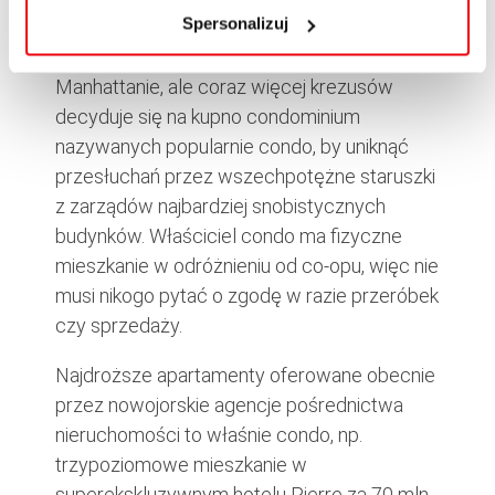
w
Polityce cookies
.
Condominium, czyli upadek obyczajów
Spersonalizuj
Co-opy stanowią wciąż 80 proc. kamienic na
Manhattanie, ale coraz więcej krezusów
decyduje się na kupno condominium
nazywanych popularnie condo, by uniknąć
przesłuchań przez wszechpotężne staruszki
z zarządów najbardziej snobistycznych
budynków. Właściciel condo ma fizyczne
mieszkanie w odróżnieniu od co-opu, więc nie
musi nikogo pytać o zgodę w razie przeróbek
czy sprzedaży.
Najdroższe apartamenty oferowane obecnie
przez nowojorskie agencje pośrednictwa
nieruchomości to właśnie condo, np.
trzypoziomowe mieszkanie w
superekskluzywnym hotelu Pierre za 70 mln