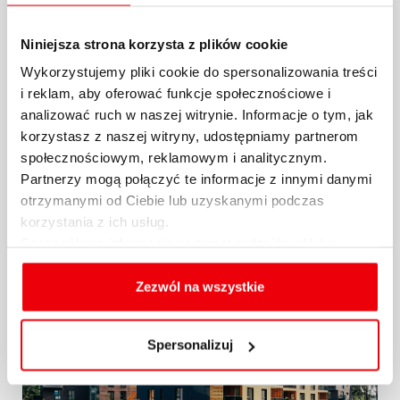
Raport Expandera i Rentier.io –
Ceny mieszkań, październik i III
Niniejsza strona korzysta z plików cookie
kw. 2024 r.
Wykorzystujemy pliki cookie do spersonalizowania treści
i reklam, aby oferować funkcje społecznościowe i
Na rynku nieruchomości mamy teraz do
analizować ruch w naszej witrynie. Informacje o tym, jak
czynienia z dość dziwną sytuacją. Z raportu
korzystasz z naszej witryny, udostępniamy partnerom
Expandera i...
społecznościowym, reklamowym i analitycznym.
Partnerzy mogą połączyć te informacje z innymi danymi
29.10.2024 / KOMENTARZE I ANALIZY
otrzymanymi od Ciebie lub uzyskanymi podczas
korzystania z ich usług.
więcej
Szczegółowe informacje na temat rodzajów plików
cookies, celu i sposobu korzystania z nich przez nas
oraz zmiany ustawień plików cookies a także ich
Zezwól na wszystkie
usuwania z przeglądarki internetowej, znajdują się
w
Polityce cookies
.
Spersonalizuj