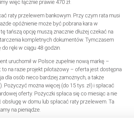
imy więc łącznie prawie 470 zł.
cać raty przelewem bankowym. Przy czym rata musi
 każde opóźnienie może być pobrana kara w
 tę tańszą opcję muszą znacznie dłużej czekać na
dostarczenia kompletnych dokumentów. Tymczasem
o ręki w ciągu 48 godzin.
ident uruchomił w Polsce zupełnie nową markę –
to na razie projekt pilotażowy – oferta jest dostępna
ja dla osób nieco bardziej zamożnych, a także
). Pożyczyć można więcej (do 15 tys. zł) i spłacać
rdowej oferty. Pożyczki spłaca się co miesiąc a nie
ć obsługę w domu lub spłacać raty przelewem. Ta
kamy na pieniądze.