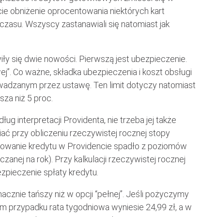
e obniżenie oprocentowania niektórych kart
zasu. Wszyscy zastanawiali się natomiast jak
iły się dwie nowości. Pierwszą jest ubezpieczenie.
j”. Co ważne, składka ubezpieczenia i koszt obsługi
wadzanym przez ustawę. Ten limit dotyczy natomiast
sza niż 5 proc.
g interpretacji Providenta, nie trzeba jej także
ać przy obliczeniu rzeczywistej rocznej stopy
towanie kredytu w Providencie spadło z poziomów
zanej na rok). Przy kalkulacji rzeczywistej rocznej
pieczenie spłaty kredytu.
cznie tańszy niż w opcji “pełnej”. Jeśli pożyczymy
m przypadku rata tygodniowa wyniesie 24,99 zł, a w