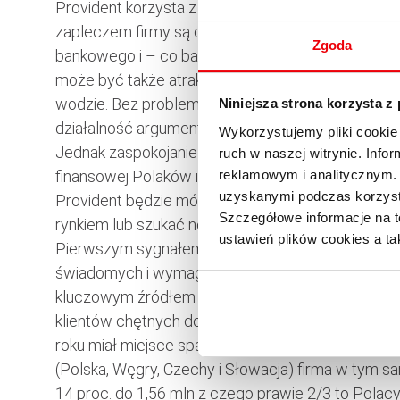
Provident korzysta z faktu, że ponad połowa dor
zapleczem firmy są osoby starsze, które mają nisk
Zgoda
bankowego i – co bardzo istotne – nie lubią wych
może być także atrakcją towarzyską. Wszystko to 
wodzie. Bez problemu dostosował się do przepisó
Niniejsza strona korzysta z
działalność argumentując, że wychodzi naprzeciw 
Wykorzystujemy pliki cookie 
Jednak zaspokojanie tych potrzeb to jednocześn
ruch w naszej witrynie. Inf
reklamowym i analitycznym. 
finansowej Polaków i pielęgnacja stanu słabego 
uzyskanymi podczas korzysta
Provident będzie mógł w Polsce prosperować jesz
Szczegółowe informacje na t
rynkiem lub szukać nowych miejsc ekspansji (w ub.
ustawień plików cookies a ta
Pierwszym sygnałem ewolucji jest wprowadzenie w
świadomych i wymagających klientów z większych m
kluczowym źródłem przychodów. Na macierzystym 
klientów chętnych do skorzystania z “domowego 
roku miał miejsce spadek ich liczby o 4 proc. do 
(Polska, Węgry, Czechy i Słowacja) firma w tym 
14 proc. do 1,56 mln z czego prawie 2/3 to Polacy