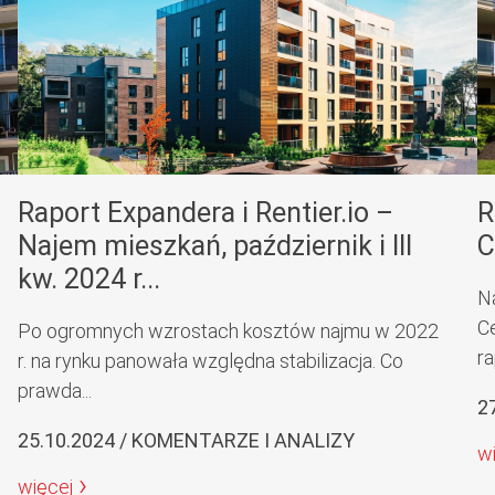
Raport Expandera i Rentier.io –
R
Najem mieszkań, październik i III
C
kw. 2024 r...
N
C
Po ogromnych wzrostach kosztów najmu w 2022
ra
r. na rynku panowała względna stabilizacja. Co
prawda...
2
25.10.2024 / KOMENTARZE I ANALIZY
w
więcej