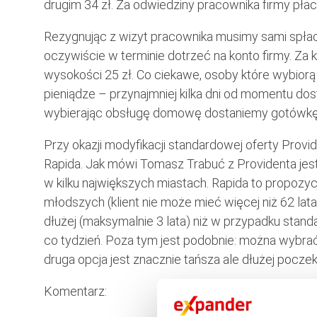
drugim 34 zł. Za odwiedziny pracownika firmy płac
Rezygnując z wizyt pracownika musimy sami spła
oczywiście w terminie dotrzeć na konto firmy. Za
wysokości 25 zł. Co ciekawe, osoby które wybiorą
pieniądze – przynajmniej kilka dni od momentu 
wybierając obsługę domowę dostaniemy gotówkę d
Przy okazji modyfikacji standardowej oferty Prov
Rapida. Jak mówi Tomasz Trabuć z Providenta jest 
w kilku największych miastach. Rapida to propozyc
młodszych (klient nie może mieć więcej niż 62 lata
dłużej (maksymalnie 3 lata) niż w przypadku standa
co tydzień. Poza tym jest podobnie: można wybra
druga opcja jest znacznie tańsza ale dłużej pocze
Komentarz: