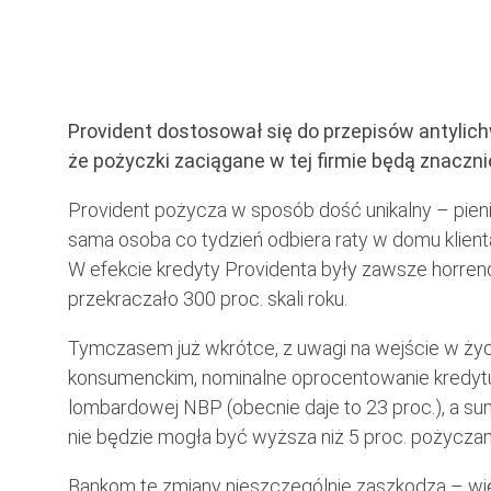
Provident dostosował się do przepisów antylich
że pożyczki zaciągane w tej firmie będą znaczni
Provident pożycza w sposób dość unikalny – pieni
sama osoba co tydzień odbiera raty w domu klient
W efekcie kredyty Providenta były zawsze horren
przekraczało 300 proc. skali roku.
Tymczasem już wkrótce, z uwagi na wejście w życ
konsumenckim, nominalne oprocentowanie kredytu
lombardowej NBP (obecnie daje to 23 proc.), a s
nie będzie mogła być wyższa niż 5 proc. pożyczan
Bankom te zmiany nieszczególnie zaszkodzą – w