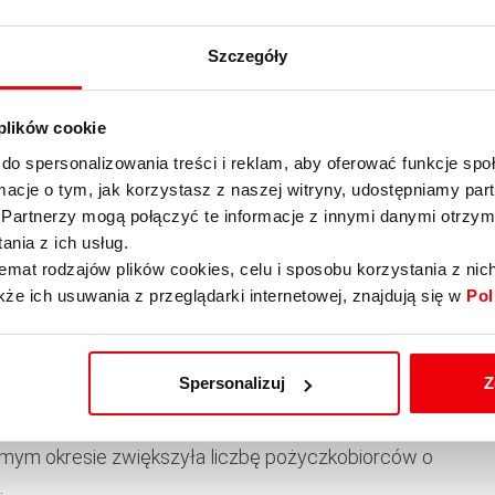
osłych Polaków nie ma konta w banku. Naturalnym
ie dochody, nie posiadają często rachunku
Szczegóły
odzić z domu. Dla nich cotygodniowa wizyta agenta
sprawia, że Provident czuje się w Polsce jak ryba w
w antylichwiarskich i będzie kontynuował swoją
 plików cookie
potrzebom społecznym. I rzeczywiście tak jest.
do spersonalizowania treści i reklam, aby oferować funkcje sp
ie wykorzystywanie niskiego poziomu świadomości
ormacje o tym, jak korzystasz z naszej witryny, udostępniamy p
Partnerzy mogą połączyć te informacje z innymi danymi otrzym
nasycenia usługami bankowymi. W obecnej formie
nia z ich usług.
cze tylko jakiś czas. Firma musi ewoluować wraz z
emat rodzajów plików cookies, celu i sposobu korzystania z nic
r. rozpoczęła np. działalność w Meksyku).
kże ich usuwania z przeglądarki internetowej, znajdują się w
Pol
 Polsce marki Rapida skierowanej do bardziej
iast. Na razie jednak Polska jest dla Providenta
rynku brytyjskim Provident stopniowo traci
Spersonalizuj
Z
kredytu”. Od czerwca 2004 roku do czerwca 2005
1,46 miliona osób. Tymczasem w Europie Centralnej
samym okresie zwiększyła liczbę pożyczkobiorców o
.