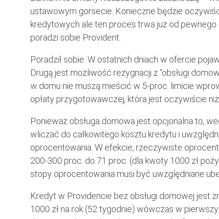
ustawowym gorsecie. Konieczne będzie oczywiści
kredytowych ale ten proces trwa już od pewnego c
poradzi sobie Provident.
Poradził sobie. W ostatnich dniach w ofercie pojaw
Drugą jest możliwość rezygnacji z “obsługi domowe
w domu nie muszą mieścić w 5-proc. limicie wpro
opłaty przygotowawczej, która jest oczywiście niż
Ponieważ obsługa domowa jest opcjonalna to, wedłu
wliczać do całkowitego kosztu kredytu i uwzględni
oprocentowania. W efekcie, rzeczywiste oprocen
200-300 proc. do 71 proc. (dla kwoty 1000 zł pożyc
stopy oprocentowania musi być uwzględniane ubez
Kredyt w Providencie bez obsługi domowej jest zna
1000 zł na rok (52 tygodnie) wówczas w pierwszy