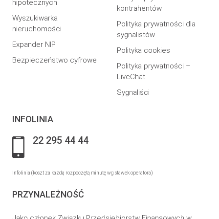
hipotecznych
kontrahentów
Wyszukiwarka
Polityka prywatności dla
nieruchomości
sygnalistów
Expander NIP
Polityka cookies
Bezpieczeństwo cyfrowe
Polityka prywatności –
LiveChat
Sygnaliści
INFOLINIA
22 295 44 44
Infolinia (koszt za każdą rozpoczętą minutę wg stawek operatora)
PRZYNALEŻNOŚĆ
Jako członek Związku Przedsiębiorstw Finansowych w