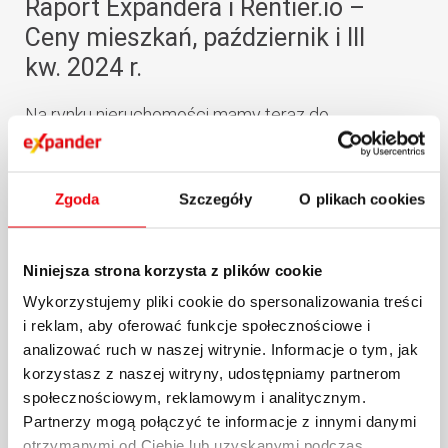
Raport Expandera i Rentier.io –
Ceny mieszkań, październik i III
kw. 2024 r.
Na rynku nieruchomości mamy teraz do
czynienia z dość dziwną sytuacją. Z raportu
Expandera i...
Zgoda
Szczegóły
O plikach cookies
29.10.2024 / KOMENTARZE I ANALIZY
więcej
Niniejsza strona korzysta z plików cookie
Wykorzystujemy pliki cookie do spersonalizowania treści
i reklam, aby oferować funkcje społecznościowe i
analizować ruch w naszej witrynie. Informacje o tym, jak
korzystasz z naszej witryny, udostępniamy partnerom
społecznościowym, reklamowym i analitycznym.
Partnerzy mogą połączyć te informacje z innymi danymi
otrzymanymi od Ciebie lub uzyskanymi podczas