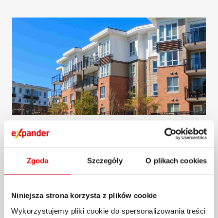
Raport Expandera i Rentier.io –
Ceny mieszkań, październik i III
kw. 2024 r.
Zgoda
Szczegóły
O plikach cookies
Na rynku nieruchomości mamy teraz do
Niniejsza strona korzysta z plików cookie
czynienia z dość dziwną sytuacją. Z raportu
Expandera i...
Wykorzystujemy pliki cookie do spersonalizowania treści