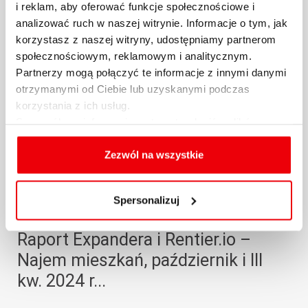
i reklam, aby oferować funkcje społecznościowe i
29.10.2024 / KOMENTARZE I ANALIZY
analizować ruch w naszej witrynie. Informacje o tym, jak
korzystasz z naszej witryny, udostępniamy partnerom
więcej
społecznościowym, reklamowym i analitycznym.
Partnerzy mogą połączyć te informacje z innymi danymi
otrzymanymi od Ciebie lub uzyskanymi podczas
korzystania z ich usług.
Szczegółowe informacje na temat rodzajów plików
cookies, celu i sposobu korzystania z nich przez nas
oraz zmiany ustawień plików cookies a także ich
Zezwól na wszystkie
usuwania z przeglądarki internetowej, znajdują się
w
Polityce cookies
.
Spersonalizuj
Raport Expandera i Rentier.io –
Najem mieszkań, październik i III
kw. 2024 r...