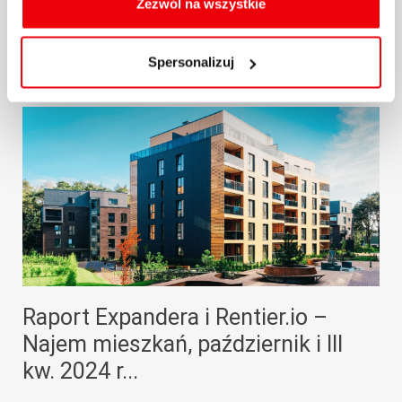
oraz zmiany ustawień plików cookies a także ich
Zezwól na wszystkie
usuwania z przeglądarki internetowej, znajdują się
29.10.2024 / KOMENTARZE I ANALIZY
w
Polityce cookies
.
Spersonalizuj
więcej
Raport Expandera i Rentier.io –
Najem mieszkań, październik i III
kw. 2024 r...