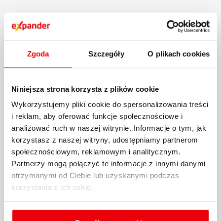
Zgoda
Szczegóły
O plikach cookies
Niniejsza strona korzysta z plików cookie
Wykorzystujemy pliki cookie do spersonalizowania treści
i reklam, aby oferować funkcje społecznościowe i
analizować ruch w naszej witrynie. Informacje o tym, jak
Raport Expandera i Rentier.io –
korzystasz z naszej witryny, udostępniamy partnerom
Ceny mieszkań, październik i III
społecznościowym, reklamowym i analitycznym.
kw. 2024 r.
Partnerzy mogą połączyć te informacje z innymi danymi
otrzymanymi od Ciebie lub uzyskanymi podczas
korzystania z ich usług.
Na rynku nieruchomości mamy teraz do
Szczegółowe informacje na temat rodzajów plików
czynienia z dość dziwną sytuacją. Z raportu
cookies, celu i sposobu korzystania z nich przez nas
Expandera i...