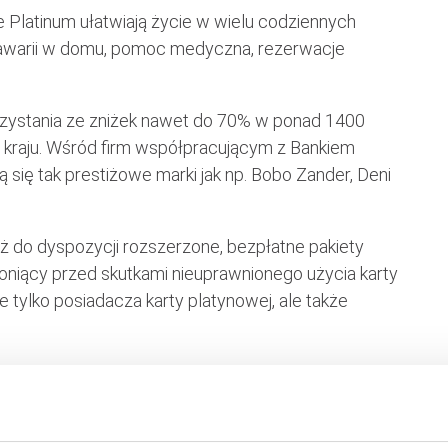
e Platinum ułatwiają życie w wielu codziennych
u awarii w domu, pomoc medyczna, rezerwacje
rzystania ze zniżek nawet do 70% w ponad 1400
 kraju. Wśród firm współpracującym z Bankiem
 się tak prestiżowe marki jak np. Bobo Zander, Deni
eż do dyspozycji rozszerzone, bezpłatne pakiety
oniący przed skutkami nieuprawnionego użycia karty
 tylko posiadacza karty platynowej, ale także
ennium Visa Platinum wynosi 500 zł, jednak bank
artę lub posiadającym aktywa w Millennium w