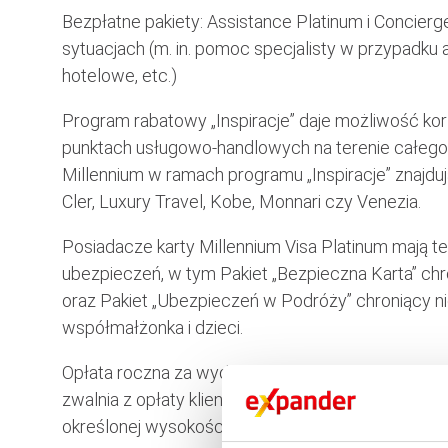
Bezpłatne pakiety: Assistance Platinum i Concierg
sytuacjach (m. in. pomoc specjalisty w przypadk
hotelowe, etc.)
Program rabatowy „Inspiracje” daje możliwość ko
punktach usługowo-handlowych na terenie całego
Millennium w ramach programu „Inspiracje” znajdują
Cler, Luxury Travel, Kobe, Monnari czy Venezia.
Posiadacze karty Millennium Visa Platinum mają t
ubezpieczeń, w tym Pakiet „Bezpieczna Karta” chr
oraz Pakiet „Ubezpieczeń w Podróży” chroniący nie
współmałżonka i dzieci.
Opłata roczna za wydanie i użytkowanie karty Mill
zwalnia z opłaty klientom aktywnie używającym k
określonej wysokości.