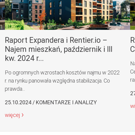
Raport Expandera i Rentier.io –
R
Najem mieszkań, październik i III
C
kw. 2024 r...
N
C
Po ogromnych wzrostach kosztów najmu w 2022
ra
r. na rynku panowała względna stabilizacja. Co
prawda...
2
25.10.2024 / KOMENTARZE I ANALIZY
w
więcej