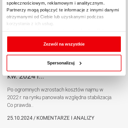
społecznościowym, reklamowym i analitycznym.
Partnerzy mogą połączyć te informacje z innymi danymi
otrzymanymi od Ciebie lub uzyskanymi podczas
korzystania z ich usług.
Szczegółowe informacje na temat rodzajów plików
cookies, celu i sposobu korzystania z nich przez nas
oraz zmiany ustawień plików cookies a także ich
Zezwól na wszystkie
usuwania z przeglądarki internetowej, znajdują się
Raport Expandera i Rentier.io –
w
Polityce cookies
.
Spersonalizuj
Najem mieszkań, październik i III
kw. 2024 r...
Po ogromnych wzrostach kosztów najmu w
2022 r. na rynku panowała względna stabilizacja.
Co prawda...
25.10.2024 / KOMENTARZE I ANALIZY