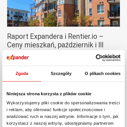
Raport Expandera i Rentier.io –
Ceny mieszkań, październik i III
kw. 2024 r.
Na rynku nieruchomości mamy teraz do
Zgoda
Szczegóły
O plikach cookies
czynienia z dość dziwną sytuacją. Z raportu
Expandera i...
Niniejsza strona korzysta z plików cookie
29.10.2024 / KOMENTARZE I ANALIZY
Wykorzystujemy pliki cookie do spersonalizowania treści
więcej
i reklam, aby oferować funkcje społecznościowe i
analizować ruch w naszej witrynie. Informacje o tym, jak
korzystasz z naszej witryny, udostępniamy partnerom