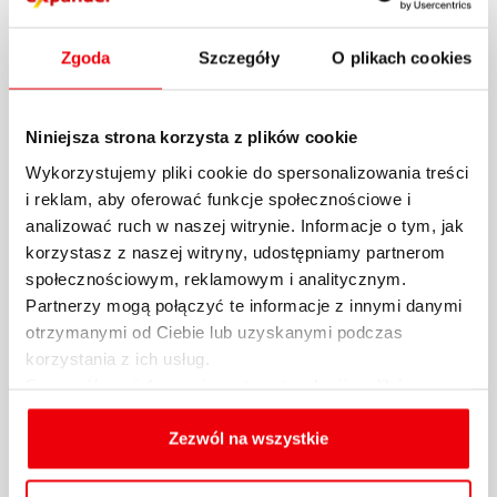
Zgoda
Szczegóły
O plikach cookies
Niniejsza strona korzysta z plików cookie
Wykorzystujemy pliki cookie do spersonalizowania treści
i reklam, aby oferować funkcje społecznościowe i
analizować ruch w naszej witrynie. Informacje o tym, jak
korzystasz z naszej witryny, udostępniamy partnerom
Raport Expandera i Rentier.io –
społecznościowym, reklamowym i analitycznym.
Najem mieszkań, październik i III
Partnerzy mogą połączyć te informacje z innymi danymi
kw. 2024 r...
otrzymanymi od Ciebie lub uzyskanymi podczas
korzystania z ich usług.
Po ogromnych wzrostach kosztów najmu w
Szczegółowe informacje na temat rodzajów plików
cookies, celu i sposobu korzystania z nich przez nas
2022 r. na rynku panowała względna stabilizacja.
oraz zmiany ustawień plików cookies a także ich
Zezwól na wszystkie
Co prawda...
usuwania z przeglądarki internetowej, znajdują się
w
Polityce cookies
.
25.10.2024 / KOMENTARZE I ANALIZY