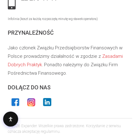
Infolinia (koszt za każdą rozpoczętą minutę wg stawek operatora)
PRZYNALEŻNOŚĆ
Jako członek Związku Przedsiębiorstw Finansowych w
Polsce prowadzimy działalność w zgodzie z
Zasadami
Dobrych Praktyk
. Ponadto należymy do Związku Firm
Pośrednictwa Finansowego.
DOŁĄCZ DO NAS
© 2026 Expander. Wszelkie prawa zastrzeżone. Korzystanie z serwisu
oznacza akceptację regulaminu.