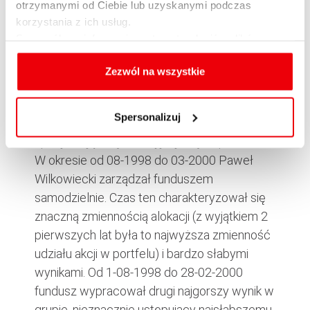
otrzymanymi od Ciebie lub uzyskanymi podczas
korzystania z ich usług.
Szczegółowe informacje na temat rodzajów plików
Zarządzający
cookies, celu i sposobu korzystania z nich przez nas
Zespół zarządzający funduszem jest
oraz zmiany ustawień plików cookies a także ich
Zezwól na wszystkie
wyjątkowo liczny. Wśród czterech
usuwania z przeglądarki internetowej, znajdują się
zarządzających jest Paweł Wilkowiecki, który
w
Polityce cookies
.
Spersonalizuj
współzarządza nim od początku 1996 roku,
specjalizując się w akcyjnej części portfela.
W okresie od 08-1998 do 03-2000 Paweł
Wilkowiecki zarządzał funduszem
samodzielnie. Czas ten charakteryzował się
znaczną zmiennością alokacji (z wyjątkiem 2
pierwszych lat była to najwyższa zmienność
udziału akcji w portfelu) i bardzo słabymi
wynikami. Od 1-08-1998 do 28-02-2000
fundusz wypracował drugi najgorszy wynik w
grupie, nieznacznie ustępujący najsłabszemu.