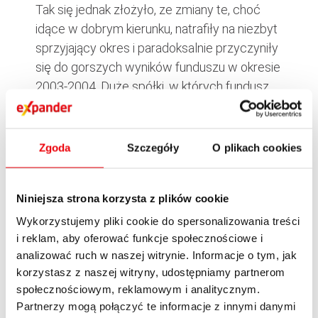
Tak się jednak złożyło, ze zmiany te, choć
idące w dobrym kierunku, natrafiły na niezbyt
sprzyjający okres i paradoksalnie przyczyniły
się do gorszych wyników funduszu w okresie
2003-2004. Duże spółki, w których fundusz
ma skupione niemal 90% środków portfela
akcyjnego dały zarobić mniej niż spółki małej i
średniej kapitalizacji (w których konkurenci
Zgoda
Szczegóły
O plikach cookies
posiadali znacznie większy udział). Zmiana
struktury portfela dłużnego i zwiększenie
Niniejsza strona korzysta z plików cookie
ekspozycji na obligacje o stałym
oprocentowaniu z dłuższym terminem do
Wykorzystujemy pliki cookie do spersonalizowania treści
i reklam, aby oferować funkcje społecznościowe i
wykupu spowodowały, że podczas bessy na
analizować ruch w naszej witrynie. Informacje o tym, jak
rynku obligacji fundusz tracił więcej niż
korzystasz z naszej witryny, udostępniamy partnerom
konkurenci, którzy w większości nadal stosują
społecznościowym, reklamowym i analitycznym.
bierną politykę inwestycyjną w stosunku do
Partnerzy mogą połączyć te informacje z innymi danymi
części dłużnej portfela.