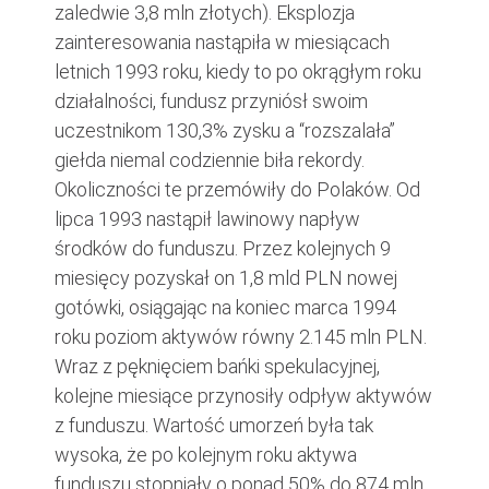
zaledwie 3,8 mln złotych). Eksplozja
zainteresowania nastąpiła w miesiącach
letnich 1993 roku, kiedy to po okrągłym roku
działalności, fundusz przyniósł swoim
uczestnikom 130,3% zysku a “rozszalała”
giełda niemal codziennie biła rekordy.
Okoliczności te przemówiły do Polaków. Od
lipca 1993 nastąpił lawinowy napływ
środków do funduszu. Przez kolejnych 9
miesięcy pozyskał on 1,8 mld PLN nowej
gotówki, osiągając na koniec marca 1994
roku poziom aktywów równy 2.145 mln PLN.
Wraz z pęknięciem bańki spekulacyjnej,
kolejne miesiące przynosiły odpływ aktywów
z funduszu. Wartość umorzeń była tak
wysoka, że po kolejnym roku aktywa
funduszu stopniały o ponad 50% do 874 mln