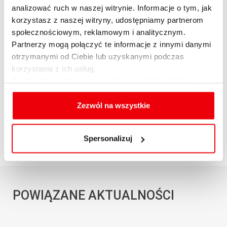
analizować ruch w naszej witrynie. Informacje o tym, jak
większą część środków na zakup atrakcyjnej
korzystasz z naszej witryny, udostępniamy partnerom
opcji o prostej formule wypłaty (np.
społecznościowym, reklamowym i analitycznym.
waniliowa).
Partnerzy mogą połączyć te informacje z innymi danymi
otrzymanymi od Ciebie lub uzyskanymi podczas
korzystania z ich usług.
Szczegółowe informacje na temat rodzajów plików
cookies, celu i sposobu korzystania z nich przez nas
OPUBLIKUJ ARTYKUŁ
oraz zmiany ustawień plików cookies a także ich
Zezwól na wszystkie
usuwania z przeglądarki internetowej, znajdują się
w
Polityce cookies
.
Spersonalizuj
POWIĄZANE AKTUALNOŚCI