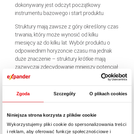
dokonywany jest odczyt początkowy
instrumentu bazowego i start produktu.
Struktury mają zawsze z góry określony czas
trwania, który może wynosić od kilku
miesięcy aż do kilku lat. Wybór produktu o
odpowiednim horyzoncie czasu ma jednak
duże znaczenie – struktury krótkie mają
zazwyczaj zdecydowanie mniejszy potencjał
zysku niż ich dłuższe odpowiedniki (3-4 lata).
Wynika to z faktu, że przy krótkich strukturach
prawie cały kapitał przeznaczany jest na
Zgoda
Szczegóły
O plikach cookies
cześć bezpieczną, a bardzo mało na opcję –
przez co trzeba stosować modyfikacje
Niniejsza strona korzysta z plików cookie
formuły wypłaty np. ograniczając
maksymalny zysk. Z kolei w przypadku
Wykorzystujemy pliki cookie do spersonalizowania treści
produktów dłuższych można przeznaczyć
i reklam, aby oferować funkcje społecznościowe i