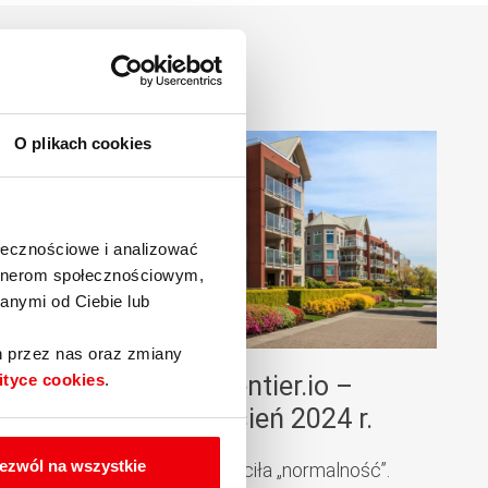
O plikach cookies
ołecznościowe i analizować
artnerom społecznościowym,
anymi od Ciebie lub
h przez nas oraz zmiany
ityce cookies
.
aport Expandera i Rentier.io –
eny mieszkań, wrzesień 2024 r.
ezwól na wszystkie
a rynek nieruchomości powróciła „normalność”.