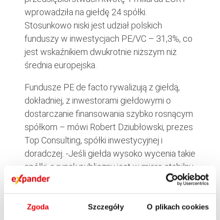
wprowadziła na giełdę 24 spółki.
Stosunkowo niski jest udział polskich
funduszy w inwestycjach PE/VC – 31,3%, co
jest wskaźnikiem dwukrotnie niższym niż
średnia europejska.
Fundusze PE de facto rywalizują z giełdą,
dokładniej, z inwestorami giełdowymi o
dostarczanie finansowania szybko rosnącym
spółkom – mówi Robert Dziubłowski, prezes
Top Consulting, spółki inwestycyjnej i
doradczej. -Jeśli giełda wysoko wycenia takie
spółki, a rynek publiczny jest w miarę stabilny
to właściciele takich spółek chętniej
korzystają z możliwości pozyskiwania
kapitału przez giełdę. To dzięki giełdzie i jej
Zgoda
Szczegóły
O plikach cookies
wysokim wycenom mogą pozyskać