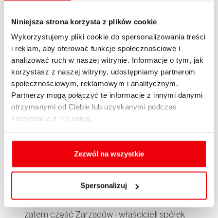
stosunkowo tani kapitał. W takich momentach
Niniejsza strona korzysta z plików cookie
inwestorzy giełdowi skutecznie mogą
Wykorzystujemy pliki cookie do spersonalizowania treści
pozyskać kapitał bez funduszy private equity
i reklam, aby oferować funkcje społecznościowe i
– mówi Dziubłowski.
analizować ruch w naszej witrynie. Informacje o tym, jak
korzystasz z naszej witryny, udostępniamy partnerom
Należy więc postawić pytanie, kiedy jest
społecznościowym, reklamowym i analitycznym.
najlepsza okazja dla rozpoczęcia inwestycji
Partnerzy mogą połączyć te informacje z innymi danymi
przez fundusze?
otrzymanymi od Ciebie lub uzyskanymi podczas
korzystania z ich usług.
– Dla funduszy PE korzystniejsza jest
Szczegółowe informacje na temat rodzajów plików
sytuacja, kiedy na giełdach panuje bessa, bo
cookies, celu i sposobu korzystania z nich przez nas
właśnie wtedy właściciele spółek nie mają
oraz zmiany ustawień plików cookies a także ich
Zezwól na wszystkie
zbyt wielu alternatywnych źródeł pozyskania
usuwania z przeglądarki internetowej, znajdują się
kapitału i korzystają z “drogich”, ale pewnych
w
Polityce cookies
.
Spersonalizuj
pieniędzy funduszy PE. Obecnie sytuacja na
światowych giełdach nie jest zbyt stabilna,
zatem część Zarządów i właścicieli spółek