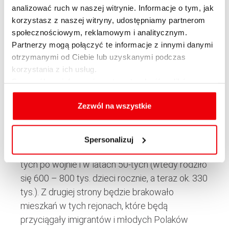
mieliśmy w tym czasie ponad 1 mln mieszkań
analizować ruch w naszej witrynie. Informacje o tym, jak
za dużo.
korzystasz z naszej witryny, udostępniamy partnerom
społecznościowym, reklamowym i analitycznym.
Problem polega jednak na tym, że wiele z takich
Partnerzy mogą połączyć te informacje z innymi danymi
pustych mieszkań znajduje się w miejscach, w
otrzymanymi od Ciebie lub uzyskanymi podczas
których niewiele osób chce mieszkać. W tym
korzystania z ich usług.
samym czasie w dużych, rozwijających się
Szczegółowe informacje na temat rodzajów plików
cookies, celu i sposobu korzystania z nich przez nas
miastach mieszkań brakuje. Taka sytuacja
oraz zmiany ustawień plików cookies a także ich
Zezwól na wszystkie
będzie się pogłębiała w kolejnych latach. Z
usuwania z przeglądarki internetowej, znajdują się
jednej strony będzie coraz więcej pustych
w
Polityce cookies
.
mieszkań. Zaczynają bowiem umierać bardzo
Spersonalizuj
liczne roczniki osób urodzonych w latach 40-
tych po wojnie i w latach 50-tych (wtedy rodziło
się 600 – 800 tys. dzieci rocznie, a teraz ok. 330
tys.). Z drugiej strony będzie brakowało
mieszkań w tych rejonach, które będą
przyciągały imigrantów i młodych Polaków