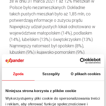
że w dniu 31 marca 2021 r. aż 12% mieszkań w
Polsce było niezamieszkanych. Dokładnie
takich pustych mieszkań było aż 1,85 mln, co
potwierdzają informacje o zużyciu prądu.
Największy udział pustych lokali odnotowano w
województwie małopolskim (14%), podlaskim
(14%), lubelskim (13%) i świętokrzyskim (13%).
Najmniejszy natomiast był opolskim (8%),
lubuskim (9%) i kujawsko-pomorskim (9%).
Oczywiście w pewnym stopniu odpowiada za
to pandemia. Praca i nauka zdalna zmniejszyła
Zgoda
Szczegóły
O plikach cookies
w tamtym okresie popyt na najem
długoterminowy. Zdecydowanie mniej było też
turystów, co z kolei oznaczało puste mieszkania
Niniejsza strona korzysta z plików cookie
w najmie krótkoterminowym. Warto jednak
Wykorzystujemy pliki cookie do spersonalizowania treści
dodać, że nawet po uwzględnieniu tego faktu
i reklam, aby oferować funkcje społecznościowe i