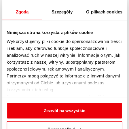
ogłoszeń sprzedaży mieszkań. Podana przez
Zgoda
Szczegóły
O plikach cookies
nas rentowność jest wartością brutto, czyli
przed odliczeniem odpowiednich podatków
oraz bez dodatkowych kosztów. Nie
Niniejsza strona korzysta z plików cookie
uwzględniono m.in. kosztów ewentualnego
Wykorzystujemy pliki cookie do spersonalizowania treści
kredytu, zaciąganego na zakup mieszkania,
i reklam, aby oferować funkcje społecznościowe i
kosztów okresowych napraw i remontów,
analizować ruch w naszej witrynie. Informacje o tym, jak
kosztów umów notarialnych, opłat
korzystasz z naszej witryny, udostępniamy partnerom
sądowych, prowizji i opłat dla pośredników.
społecznościowym, reklamowym i analitycznym.
Takie koszty mają charakter indywidualny w
Partnerzy mogą połączyć te informacje z innymi danymi
otrzymanymi od Ciebie lub uzyskanymi podczas
odniesieniu do konkretnej nieruchomości.
korzystania z ich usług.
Powyższa analiza dotyczyła mieszkań
Szczegółowe informacje na temat rodzajów plików
występujących w ogłoszeniach
cookies, celu i sposobu korzystania z nich przez nas
internetowych w okresie od 1 do 30 kwietnia
oraz zmiany ustawień plików cookies a także ich
Zezwól na wszystkie
2020 r. Przeciętne koszty oznaczają medianę
usuwania z przeglądarki internetowej, znajdują się
zbioru dla danego miasta.
w
Polityce cookies
.