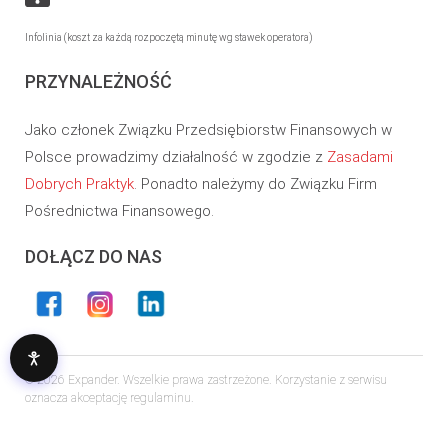
Infolinia (koszt za każdą rozpoczętą minutę wg stawek operatora)
PRZYNALEŻNOŚĆ
Jako członek Związku Przedsiębiorstw Finansowych w
Polsce prowadzimy działalność w zgodzie z
Zasadami
Dobrych Praktyk
. Ponadto należymy do Związku Firm
Pośrednictwa Finansowego.
DOŁĄCZ DO NAS
© 2026 Expander. Wszelkie prawa zastrzeżone. Korzystanie z serwisu
oznacza akceptację regulaminu.