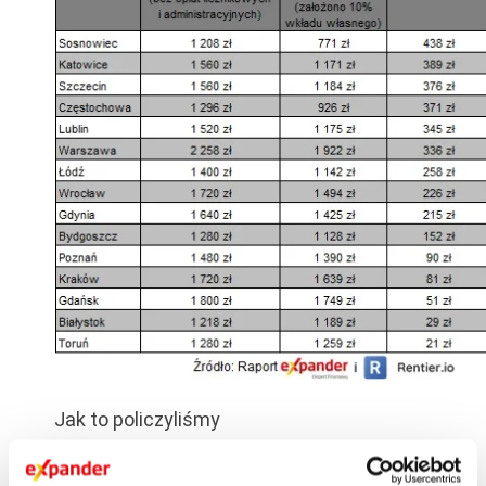
Jak to policzyliśmy
Wyliczenia sporządzono na podstawie 20
629 ogłoszeń cen najmu oraz 35 349