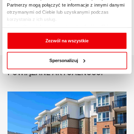
Partnerzy mogą połączyć te informacje z innymi danymi
otrzymanymi od Ciebie lub uzyskanymi podczas
OPUBLIKUJ ARTYKUŁ
korzystania z ich usług.
Szczegółowe informacje na temat rodzajów plików
cookies, celu i sposobu korzystania z nich przez nas
oraz zmiany ustawień plików cookies a także ich
Zezwól na wszystkie
usuwania z przeglądarki internetowej, znajdują się
w
Polityce cookies
.
Spersonalizuj
POWIĄZANE AKTUALNOŚCI