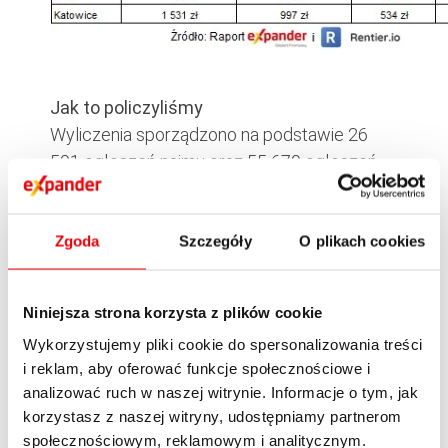
Jak to policzyliśmy
Wyliczenia sporządzono na podstawie 26
501 ogłoszeń najmu oraz 55 679 ogłoszeń
cen sprzedaży mieszkań. Te ostatnie
wykorzystano od oszacowania rentowności
inwestycji w mieszkanie na wynajem.
Zgoda
Szczegóły
O plikach cookies
Powyższa analiza dotyczyła mieszkań
występujących w ogłoszeniach
Niniejsza strona korzysta z plików cookie
internetowych w okresie od 1 do 28 lutego
Wykorzystujemy pliki cookie do spersonalizowania treści
2019 r. Przeciętne ceny oznaczają medianę
i reklam, aby oferować funkcje społecznościowe i
zbioru dla danego miasta.
analizować ruch w naszej witrynie. Informacje o tym, jak
korzystasz z naszej witryny, udostępniamy partnerom
społecznościowym, reklamowym i analitycznym.