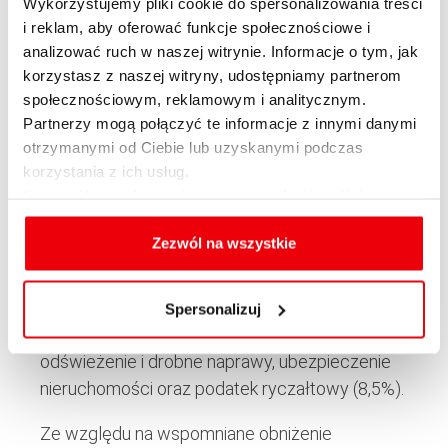
Wykorzystujemy pliki cookie do spersonalizowania treści
5,3% netto, czyli odpowiednik lokaty na 6,5%. Za
i reklam, aby oferować funkcje społecznościowe i
ten spadek odpowiada oczywiście mocny
analizować ruch w naszej witrynie. Informacje o tym, jak
wzrost cen mieszkań przy nieznacznym
korzystasz z naszej witryny, udostępniamy partnerom
społecznościowym, reklamowym i analitycznym.
wzroście przychodów z wynajmu.
Partnerzy mogą połączyć te informacje z innymi danymi
Powyższe wartości dotyczą zakupu bez
otrzymanymi od Ciebie lub uzyskanymi podczas
korzystania z ich usług.
udziału kredytu i przy założeniu, że mieszkanie o
Szczegółowe informacje na temat rodzajów plików
powierzchni 50 m² jest wynajęte przez pełne
cookies, celu i sposobu korzystania z nich przez nas
12 miesięcy w roku. Uwzględniliśmy koszty
oraz zmiany ustawień plików cookies a także ich
Zezwól na wszystkie
takie jak prowizja pośrednika (3%), PCC (2%)
usuwania z przeglądarki internetowej, znajdują się
przy założeniu, że kupujemy z rynku wtórnego,
w
Polityce cookies
.
taksa notarialna i wypisy, odświeżenie po
Spersonalizuj
zakupie, meble, cykliczne nakłady na
odświeżenie i drobne naprawy, ubezpieczenie
nieruchomości oraz podatek ryczałtowy (8,5%).
Ze względu na wspomniane obniżenie