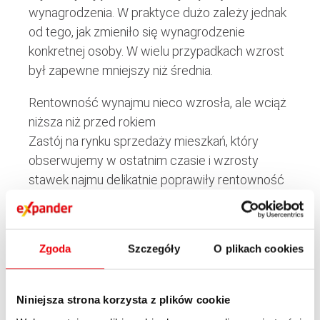
wynagrodzenia. W praktyce dużo zależy jednak
od tego, jak zmieniło się wynagrodzenie
konkretnej osoby. W wielu przypadkach wzrost
był zapewne mniejszy niż średnia.
Rentowność wynajmu nieco wzrosła, ale wciąż
niższa niż przed rokiem
Zastój na rynku sprzedaży mieszkań, który
obserwujemy w ostatnim czasie i wzrosty
stawek najmu delikatnie poprawiły rentowność
nowych inwestycji w mieszkania na wynajem. W
maju br. rentowność była najniższa w tym roku i
wynosiła 4,66% netto. W lipcu było to już 4,77%
Zgoda
Szczegóły
O plikach cookies
netto. Te poziomy to odpowiedniki
oprocentowania lokaty bankowej ze stawkami
5,75% i 5,89%. Rentowność wciąż jest jednak
Niniejsza strona korzysta z plików cookie
znacznie niższa niż przed rokiem, gdy wynosiła