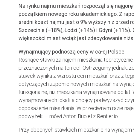
Na rynku najmu mieszkań rozpoczął się najgoręt
początkiem nowego roku akademickiego. Z raport
średni koszt najmu jest o 9% wyższy niż przed
Szczecinie (+18%), Łodzi (+14%) i Gdyni (+11%).
większości miast wciąż jest zdecydowanie niżs
Wynajmujący podnoszą ceny w całej Polsce
Rosnące stawki za najem mieszkania teoretycznie 
przeznaczonych na ten cel. Ostrzegamy jednak, że
stawek wynika z wzrostu cen mieszkań oraz z tego,
dotyczących zupełnie nowych mieszkań na wynaje
funkcjonalne, niż mieszkania wynajmowane od lat. 
wynajmowanych lokali, a chcący podwyższyć czyn
doposażenie mieszkania. W przeciwnym razie naj
podwyżek. – mówi Anton Bubiel z Rentier.io.
Przy obecnych stawkach mieszkanie na wynajem wci