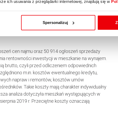
kże ich usuwania z przeglądarki internetowej, znajdują się w
Pol
Spersonalizuj
Z
oszeń cen najmu oraz 50 914 ogłoszeń sprzedaży
ia rentowności inwestycji w mieszkanie na wynajem.
ą brutto, czyli przed odliczeniem odpowiednich
ględniono m.in. kosztów ewentualnego kredytu,
sowych napraw i remontów, kosztów umów
 pośredników. Takie koszty mają charakter indywidualny
ższa analiza dotyczyła mieszkań występujących w
sierpnia 2019 r. Przeciętne koszty oznaczają