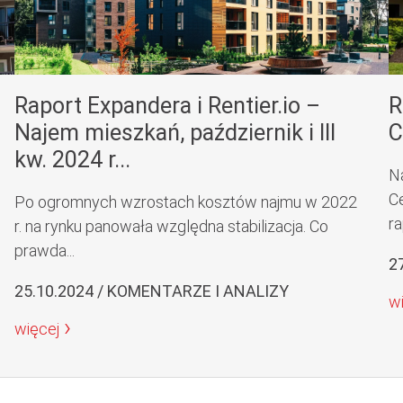
Raport Expandera i Rentier.io –
R
Najem mieszkań, październik i III
C
kw. 2024 r...
N
C
Po ogromnych wzrostach kosztów najmu w 2022
ra
r. na rynku panowała względna stabilizacja. Co
prawda...
2
25.10.2024 / KOMENTARZE I ANALIZY
w
więcej