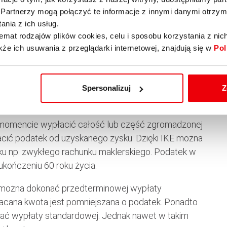
Partnerzy mogą połączyć te informacje z innymi danymi otrzym
nia z ich usług.
nowych IKE była tak wysoka, a nowych IKZE otwarto
emat rodzajów plików cookies, celu i sposobu korzystania z nic
 o tym dwa aspekty. Po pierwsze IKE pozwala
kże ich usuwania z przeglądarki internetowej, znajdują się w
Pol
a IKE wynosił 15 681 zł, a dla IKZE jedynie 6 272,40
e. Spadki na giełdach spowodowały znaczny wzrost
to wykorzystać. Dokonując inwestycji poprzez IKE
Spersonalizuj
Z
odatku od zysku.
m momencie wypłacić całość lub część zgromadzonej
acić podatek od uzyskanego zysku. Dzięki IKE można
dku np. zwykłego rachunku maklerskiego. Podatek w
 ukończeniu 60 roku życia.
ie można dokonać przedterminowej wypłaty
płacana kwota jest pomniejszana o podatek. Ponadto
onać wypłaty standardowej. Jednak nawet w takim