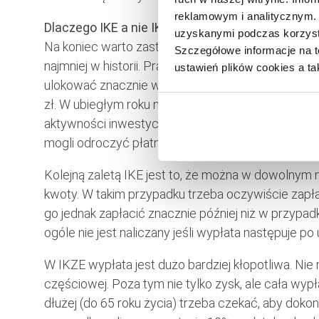
reklamowym i analitycznym. 
Dlaczego IKE a nie IKZE
uzyskanymi podczas korzysta
Na koniec warto zastanowić się dlaczego liczba 
Szczegółowe informacje na t
najmniej w historii. Prawdopodobnie zdecydowały
ustawień plików cookies a ta
ulokować znacznie wyższą kwotę. W 2020 r. limit dl
zł. W ubiegłym roku miało to szczególne znaczni
aktywności inwestycyjnej Polaków, którzy chcieli 
mogli odroczyć płatność lub całkowicie uniknąć p
Kolejną zaletą IKE jest to, że można w dowolny
kwoty. W takim przypadku trzeba oczywiście zapł
go jednak zapłacić znacznie później niż w przypa
ogóle nie jest naliczany jeśli wypłata następuje po
W IKZE wypłata jest dużo bardziej kłopotliwa. N
częściowej. Poza tym nie tylko zysk, ale cała wy
dłużej (do 65 roku życia) trzeba czekać, aby dok