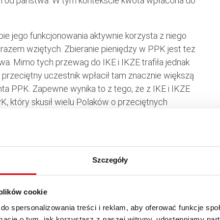
i od państwa. W tym kontekście kwota wpłacona do
ie jego funkcjonowania aktywnie korzysta z niego
E razem wziętych. Zbieranie pieniędzy w PPK jest też
a. Mimo tych przewag do IKE i IKZE trafiła jednak
 przeciętny uczestnik wpłacił tam znacznie większą
ienta PPK. Zapewne wynika to z tego, że z IKE i IKZE
, który skusił wielu Polaków o przeciętnych
na emeryturę
 kont IKE i IKZE z 1,15 mln (1,72 mln na dzień 17
Szczegóły
 1,8 mln kont emerytalnych, na które w ubiegłym
ury. Oczywiście faktyczna liczba osób
ś może posiadać jednocześnie IKE, IKZE i PPK. Nie
 plików cookie
ło w Polsce tak wielu osób oszczędzających na
do spersonalizowania treści i reklam, aby oferować funkcje sp
ormacje o tym, jak korzystasz z naszej witryny, udostępniamy p