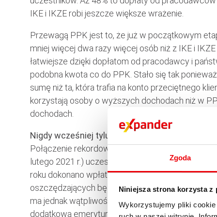
uczestników. Aż 48% to dopłaty od pracodawców 
IKE i IKZE robi jeszcze większe wrażenie.
Przewagą PPK jest to, że już w początkowym etap
mniej więcej dwa razy więcej osób niż z IKE i IKZ
łatwiejsze dzięki dopłatom od pracodawcy i państw
podobna kwota co do PPK. Stało się tak ponieważ
sumę niż ta, która trafia na konto przeciętnego kl
korzystają osoby o wyższych dochodach niż w PPK
dochodach.
Nigdy wcześniej tylu Polaków nie oszczędzało 
Połączenie rekordowej aktywności na 686 tysiącach
Zgoda
lutego 2021 r.) uczestników PPK daje nam w sumie
roku dokonano wpłat na poczet dodatkowej emeryt
oszczędzających będzie nieco mniejsza, gdyż kto
Niniejsza strona korzysta z
ma jednak wątpliwości, że nigdy wcześniej nie by
Wykorzystujemy pliki cookie 
dodatkową emeryturę.
ruch w naszej witrynie. Inf