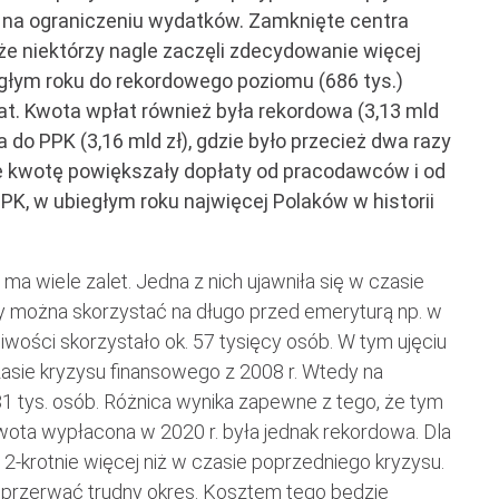
e na ograniczeniu wydatków. Zamknięte centra
, że niektórzy nagle zaczęli zdecydowanie więcej
głym roku do rekordowego poziomu (686 tys.)
łat. Kwota wpłat również była rekordowa (3,13 mld
do PPK (3,16 mld zł), gdzie było przecież dwa razy
ie kwotę powiększały dopłaty od pracodawców i od
PK, w ubiegłym roku najwięcej Polaków w historii
 wiele zalet. Jedna z nich ujawniła się w czasie
zy można skorzystać na długo przed emeryturą np. w
liwości skorzystało ok. 57 tysięcy osób. W tym ujęciu
asie kryzysu finansowego z 2008 r. Wtedy na
81 tys. osób. Różnica wynika zapewne z tego, że tym
wota wypłacona w 2020 r. była jednak rekordowa. Dla
d 2-krotnie więcej niż w czasie poprzedniego kryzysu.
przerwać trudny okres. Kosztem tego będzie