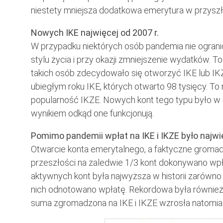
niestety mniejsza dodatkowa emerytura w przyszł
Nowych IKE najwięcej od 2007 r.
W przypadku niektórych osób pandemia nie ogran
stylu życia i przy okazji zmniejszenie wydatków. 
takich osób zdecydowało się otworzyć IKE lub IK
ubiegłym roku IKE, których otwarto 98 tysięcy. To
popularność IKZE. Nowych kont tego typu było w u
wynikiem odkąd one funkcjonują.
Pomimo pandemii wpłat na IKE i IKZE było najwię
Otwarcie konta emerytalnego, a faktyczne gromad
przeszłości na zaledwie 1/3 kont dokonywano wpła
aktywnych kont była najwyższa w historii zarówno d
nich odnotowano wpłatę. Rekordowa była również 
suma zgromadzona na IKE i IKZE wzrosła natomias