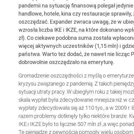
pandemii na sytuację finansową polegał jedyni
handlowe, hotele, kina czy restauracje sprawiły
oszczędzać. Expander zwraca uwagę, że w ubie
wzrosła liczba IKE i IKZE, na które dokonano wp
zł). Co ciekawe podobna suma została wpłacona 
więcej aktywnych uczestników (1,15 mln) i gdz
państwa. Warto też dodać, że nawet nie licząc P
dobrowolnie oszczędzało na emeryturę.
Gromadzenie oszczędności z myślą o emeryturze ma
kryzysu związanego z pandemią. Z takich pienięd
sytuacji utraty pracy. W ubiegłym roku z takiej moż
skala wypłat była zdecydowanie mniejsza niż w cz
wypłaty zdecydowała się aż 110 tys., a w 2009 r. 
razem problemy dotknęły tylko niektóre branże. K
IKE i IKZE było to łącznie 507 mln zł ,a więc pona
Te pieniądze z pewnością pomogły wielu osobom 