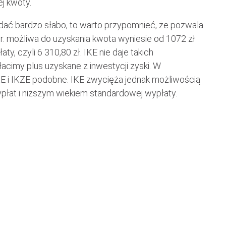
j kwoty.
ć bardzo słabo, to warto przypomnieć, że pozwala
r. możliwa do uzyskania kwota wyniesie od 1072 zł
y, czyli 6 310,80 zł. IKE nie daje takich
cimy plus uzyskane z inwestycji zyski. W
KE i IKZE podobne. IKE zwycięża jednak możliwością
płat i niższym wiekiem standardowej wypłaty.