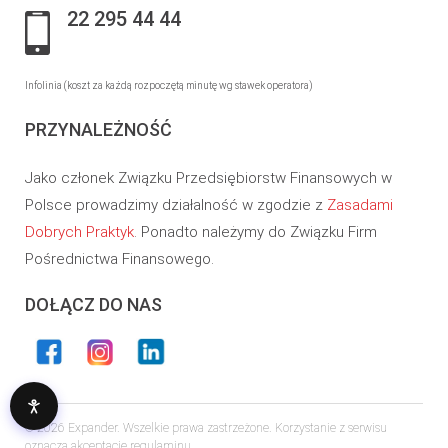
22 295 44 44
Infolinia (koszt za każdą rozpoczętą minutę wg stawek operatora)
PRZYNALEŻNOŚĆ
Jako członek Związku Przedsiębiorstw Finansowych w
Polsce prowadzimy działalność w zgodzie z
Zasadami
Dobrych Praktyk
. Ponadto należymy do Związku Firm
Pośrednictwa Finansowego.
DOŁĄCZ DO NAS
© 2026 Expander. Wszelkie prawa zastrzeżone. Korzystanie z serwisu
oznacza akceptację regulaminu.