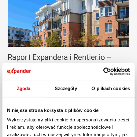
Raport Expandera i Rentier.io –
Ceny mieszkań, październik i III
kw. 2024 r.
Zgoda
Szczegóły
O plikach cookies
Na rynku nieruchomości mamy teraz do
czynienia z dość dziwną sytuacją. Z raportu
Expandera i...
Niniejsza strona korzysta z plików cookie
Wykorzystujemy pliki cookie do spersonalizowania treści
29.10.2024 / KOMENTARZE I ANALIZY
i reklam, aby oferować funkcje społecznościowe i
więcej
analizować ruch w naszej witrynie. Informacje o tym, jak