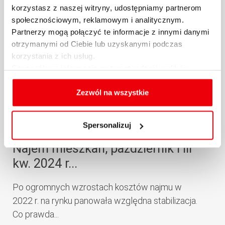
korzystasz z naszej witryny, udostępniamy partnerom
społecznościowym, reklamowym i analitycznym.
Partnerzy mogą połączyć te informacje z innymi danymi
otrzymanymi od Ciebie lub uzyskanymi podczas
korzystania z ich usług.
Szczegółowe informacje na temat rodzajów plików
cookies, celu i sposobu korzystania z nich przez nas
oraz zmiany ustawień plików cookies a także ich
Zezwól na wszystkie
usuwania z przeglądarki internetowej, znajdują się
w
Polityce cookies
.
Spersonalizuj
Raport Expandera i Rentier.io –
Najem mieszkań, październik i III
kw. 2024 r...
Po ogromnych wzrostach kosztów najmu w
2022 r. na rynku panowała względna stabilizacja.
Co prawda...