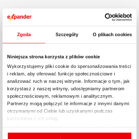
Zgoda
Szczegóły
O plikach cookies
Niniejsza strona korzysta z plików cookie
Wykorzystujemy pliki cookie do spersonalizowania treści
i reklam, aby oferować funkcje społecznościowe i
analizować ruch w naszej witrynie. Informacje o tym, jak
Raport Expandera i Rentier.io –
korzystasz z naszej witryny, udostępniamy partnerom
Ceny mieszkań, październik i III
społecznościowym, reklamowym i analitycznym.
Partnerzy mogą połączyć te informacje z innymi danymi
kw. 2024 r.
otrzymanymi od Ciebie lub uzyskanymi podczas
korzystania z ich usług.
Na rynku nieruchomości mamy teraz do
Szczegółowe informacje na temat rodzajów plików
czynienia z dość dziwną sytuacją. Z raportu
cookies, celu i sposobu korzystania z nich przez nas
Expandera i...