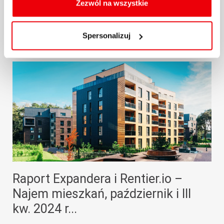
oraz zmiany ustawień plików cookies a także ich
Zezwól na wszystkie
usuwania z przeglądarki internetowej, znajdują się
29.10.2024 / KOMENTARZE I ANALIZY
w
Polityce cookies
.
Spersonalizuj
więcej
Raport Expandera i Rentier.io –
Najem mieszkań, październik i III
kw. 2024 r...