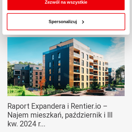
oraz zmiany ustawień plików cookies a także ich
Zezwól na wszystkie
usuwania z przeglądarki internetowej, znajdują się
29.10.2024 / KOMENTARZE I ANALIZY
w
Polityce cookies
.
Spersonalizuj
więcej
Raport Expandera i Rentier.io –
Najem mieszkań, październik i III
kw. 2024 r...