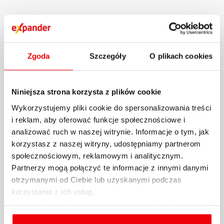
Zgoda
Szczegóły
O plikach cookies
Niniejsza strona korzysta z plików cookie
Wykorzystujemy pliki cookie do spersonalizowania treści
i reklam, aby oferować funkcje społecznościowe i
analizować ruch w naszej witrynie. Informacje o tym, jak
Raport Expandera i Rentier.io –
korzystasz z naszej witryny, udostępniamy partnerom
Ceny mieszkań, październik i III
społecznościowym, reklamowym i analitycznym.
Partnerzy mogą połączyć te informacje z innymi danymi
kw. 2024 r.
otrzymanymi od Ciebie lub uzyskanymi podczas
korzystania z ich usług.
Na rynku nieruchomości mamy teraz do
Szczegółowe informacje na temat rodzajów plików
czynienia z dość dziwną sytuacją. Z raportu
cookies, celu i sposobu korzystania z nich przez nas
Expandera i...