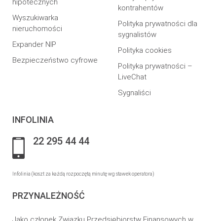
hipotecznych
kontrahentów
Wyszukiwarka
Polityka prywatności dla
nieruchomości
sygnalistów
Expander NIP
Polityka cookies
Bezpieczeństwo cyfrowe
Polityka prywatności –
LiveChat
Sygnaliści
INFOLINIA
22 295 44 44
Infolinia (koszt za każdą rozpoczętą minutę wg stawek operatora)
PRZYNALEŻNOŚĆ
Jako członek Związku Przedsiębiorstw Finansowych w