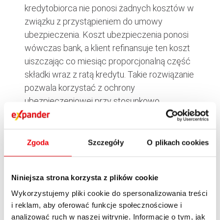
kredytobiorca nie ponosi żadnych kosztów w
związku z przystąpieniem do umowy
ubezpieczenia. Koszt ubezpieczenia ponosi
wówczas bank, a klient refinansuje ten koszt
uiszczając co miesiąc proporcjonalną część
składki wraz z ratą kredytu. Takie rozwiązanie
pozwala korzystać z ochrony
ubezpieczeniowej przy stosunkowo
nieznacznym obciążeniu budżetu – dla
kredytu 200 000 PLN z 20 – letnim okresem
kredytowania rata kredytu wzrośnie o 17
Zgoda
Szczegóły
O plikach cookies
PLN. W przypadku, gdy o kredyt wnioskuje
więcej niż jedna osoba, ubezpieczeniem
Niniejsza strona korzysta z plików cookie
zostają objęci wszyscy kredytobiorcy, płacąc
Wykorzystujemy pliki cookie do spersonalizowania treści
jedną składkę uzależnioną od kwoty kredytu i
i reklam, aby oferować funkcje społecznościowe i
korzystając ze świadczenia proporcjonalnie
analizować ruch w naszej witrynie. Informacje o tym, jak