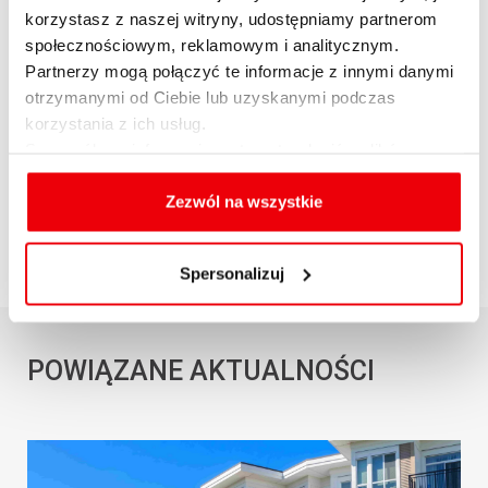
do osiąganych przez nich aktualnie
korzystasz z naszej witryny, udostępniamy partnerom
dochodów.
społecznościowym, reklamowym i analitycznym.
Partnerzy mogą połączyć te informacje z innymi danymi
otrzymanymi od Ciebie lub uzyskanymi podczas
korzystania z ich usług.
Szczegółowe informacje na temat rodzajów plików
OPUBLIKUJ ARTYKUŁ
cookies, celu i sposobu korzystania z nich przez nas
oraz zmiany ustawień plików cookies a także ich
Zezwól na wszystkie
usuwania z przeglądarki internetowej, znajdują się
w
Polityce cookies
.
Spersonalizuj
POWIĄZANE AKTUALNOŚCI