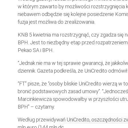
w którym zawarto by możliwości rozstrzygnięcia k
niebawem odbędzie się kolejne posiedzenie Komis
fuzja jest możliwa do zrealizowania.
KNB 5 kwietnia ma rozstrzygnąć, czy zgadza się n
BPH. Jest to niezbędny etap przed rozpatrzeniem
Pekao SA i BPH.
“Jednak nie ma w tej sprawie gwarancji, że jakiko
dziennik. Gazeta podkreśla, że UniCredito odmówił
“FT” pisze, że “osoby bliskie UniCredito wierzą w t
bronić podstawowych zasad umowy”. “Jednocześni
Marcinkiewicza spowodowałby w przyszłości utrud
BPH” – czytamy.
Według przewidywań UniCredito, oszczędności z
mln euro (144 mln dolarów).