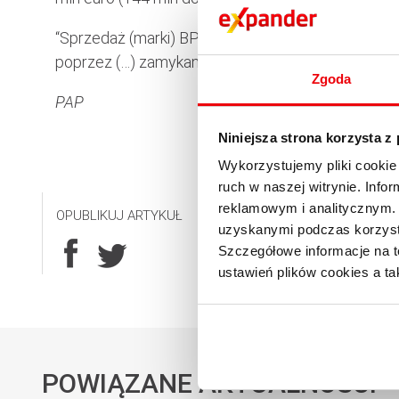
“Sprzedaż (marki) BPH i niektórych oddziałów mo
poprzez (…) zamykanie pokrywających się oddziałó
Zgoda
PAP
Niniejsza strona korzysta z
Wykorzystujemy pliki cookie 
ruch w naszej witrynie. Inf
reklamowym i analitycznym. 
OPUBLIKUJ ARTYKUŁ
uzyskanymi podczas korzysta
Szczegółowe informacje na t
ustawień plików cookies a ta
POWIĄZANE AKTUALNOŚCI