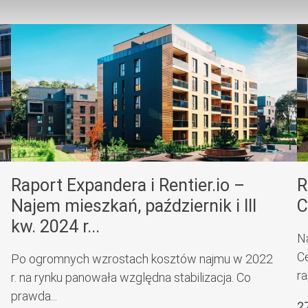
Raport Expandera i Rentier.io –
R
Najem mieszkań, październik i III
C
kw. 2024 r...
N
C
Po ogromnych wzrostach kosztów najmu w 2022
ra
r. na rynku panowała względna stabilizacja. Co
prawda...
2