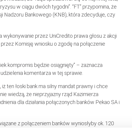
ryzysu w ciągu dwóch tygodni”. “FT” przypomina, że
ji Nadzoru Bankowego (KNB), która zdecyduje, czy
a wykonywanie przez UniCredito prawa głosu z akcji
 przez Komisję wniosku o zgodę na połączenie
lwiek kompromis będzie osiągnięty” – zaznacza
 udzielenia komentarza w tej sprawie.
o, iż ten łoski bank ma silny mandat prawny i chce
e wiedzą, że nieprzyjazny rząd Kazimierza
nienia dla działania połączonych banków Pekao SA i
wiązane z połączeniem banków wyniosłyby ok. 120