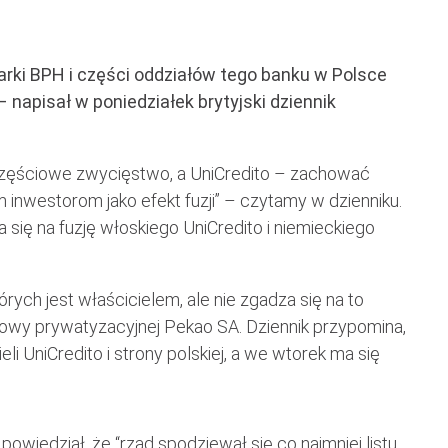
arki BPH i części oddziałów tego banku w Polsce
 napisał w poniedziałek brytyjski dziennik
 częściowe zwycięstwo, a UniCredito – zachować
 inwestorom jako efekt fuzji” – czytamy w dzienniku.
 się na fuzję włoskiego UniCredito i niemieckiego
órych jest właścicielem, ale nie zgadza się na to
mowy prywatyzacyjnej Pekao SA. Dziennik przypomina,
i UniCredito i strony polskiej, a we wtorek ma się
owiedział, że “rząd spodziewał się co najmniej listu,