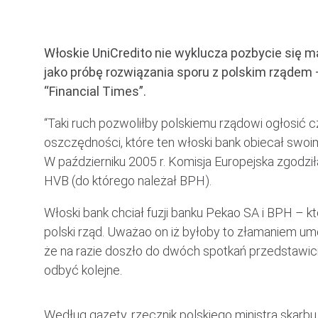
Włoskie UniCredito nie wyklucza pozbycie się m
jako próbę rozwiązania sporu z polskim rządem –
“Financial Times”.
“Taki ruch pozwoliłby polskiemu rządowi ogłosić
oszczędności, które ten włoski bank obiecał swoim
W październiku 2005 r. Komisja Europejska zgodziła
HVB (do którego należał BPH).
Włoski bank chciał fuzji banku Pekao SA i BPH – kt
polski rząd. Uważao on iż byłoby to złamaniem u
że na razie doszło do dwóch spotkań przedstawiciel
odbyć kolejne.
Według gazety, rzecznik polskiego ministra skarbu p