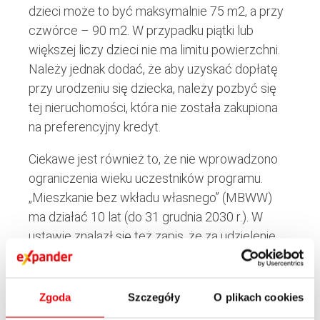
dzieci może to być maksymalnie 75 m2, a przy
czwórce – 90 m2. W przypadku piątki lub
większej liczy dzieci nie ma limitu powierzchni.
Należy jednak dodać, że aby uzyskać dopłatę
przy urodzeniu się dziecka, należy pozbyć się
tej nieruchomości, która nie została zakupiona
na preferencyjny kredyt.
Ciekawe jest również to, że nie wprowadzono
ograniczenia wieku uczestników programu.
„Mieszkanie bez wkładu własnego” (MBWW)
ma działać 10 lat (do 31 grudnia 2030 r.). W
ustawie znalazł się też zapis, że za udzielenie
gwarancji (która zastąpi wkład własny) trzeba
będzie zapłacić prowizję w wysokości 1%
kwoty objętej gwarancją. Ponadto gwarancja nie
Zgoda
Szczegóły
O plikach cookies
będzie trwała przez cały okres spłaty