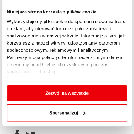
preferencyjnego kredytu. Będzie wygasała, gdy
Niniejsza strona korzysta z plików cookie
tylko dokonane spłaty kredytu odpowiednio
obniżą poziom zadłużenia (np. poniżej 90%
Wykorzystujemy pliki cookie do spersonalizowania treści
i reklam, aby oferować funkcje społecznościowe i
wartości nieruchomości). Dopóki gwarancja
analizować ruch w naszej witrynie. Informacje o tym, jak
będzie działała, taki lokal nie może służyć do
korzystasz z naszej witryny, udostępniamy partnerom
wykonywania działalności gospodarczej.
społecznościowym, reklamowym i analitycznym.
Partnerzy mogą połączyć te informacje z innymi danymi
Limity cen jakie będą obowiązywały w
otrzymanymi od Ciebie lub uzyskanymi podczas
ramach programu MBWW
korzystania z ich usług.
Szczegółowe informacje na temat rodzajów plików
Jarosław Sadowski
cookies, celu i sposobu korzystania z nich przez nas
Główny analityk Expander Advisors
oraz zmiany ustawień plików cookies a także ich
Zezwól na wszystkie
usuwania z przeglądarki internetowej, znajdują się
w
Polityce cookies
.
Spersonalizuj
OPUBLIKUJ ARTYKUŁ